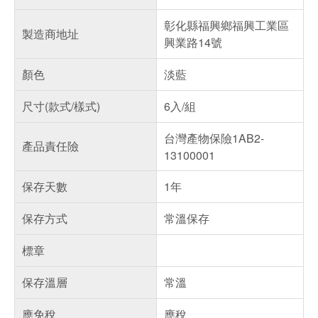
彰化縣福興鄉福興工業區
製造商地址
興業路14號
顏色
淡藍
尺寸(款式/樣式)
6入/組
台灣產物保險1AB2-
產品責任險
13100001
保存天數
1年
保存方式
常溫保存
標章
保存溫層
常溫
應免稅
應稅