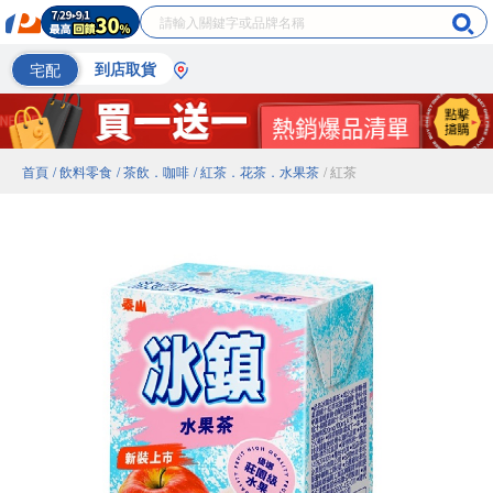
宅配
到店取貨
首頁
/ 飲料零食
/ 茶飲．咖啡
/ 紅茶．花茶．水果茶
/ 紅茶