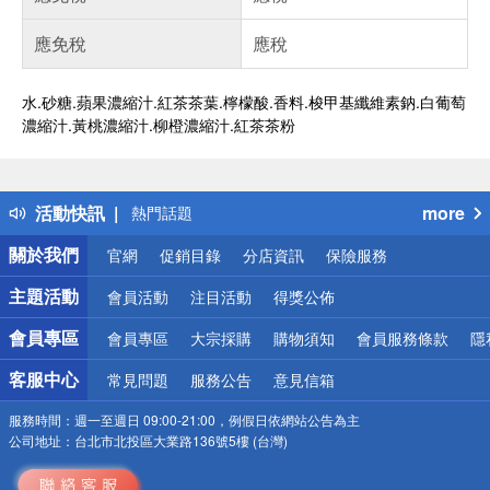
應免稅
應稅
水.砂糖.蘋果濃縮汁.紅茶茶葉.檸檬酸.香料.梭甲基纖維素鈉.白葡萄
濃縮汁.黃桃濃縮汁.柳橙濃縮汁.紅茶茶粉
偏遠地區配送
詐騙網頁！請小心！
得獎公告
活動快訊
more
熱門話題
銀行優惠
關於我們
官網
促銷目錄
分店資訊
保險服務
偏遠地區配送
詐騙網頁！請小心！
主題活動
會員活動
注目活動
得獎公佈
會員專區
會員專區
大宗採購
購物須知
會員服務條款
隱
客服中心
常見問題
服務公告
意見信箱
服務時間：
週一至週日 09:00-21:00，例假日依網站公告為主
公司地址：
台北市北投區大業路136號5樓 (台灣)