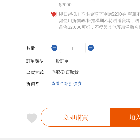
$2000
即日起-9/1 不限金額下單贈$200券(單
如使用折價券/折扣碼則不符贈送資格，
品滿$2,000可折，不得與其他優惠活動合
數量
訂單類型
一般訂單
出貨方式
宅配/到店取貨
折價券
查看全站折價券
立即購買
加