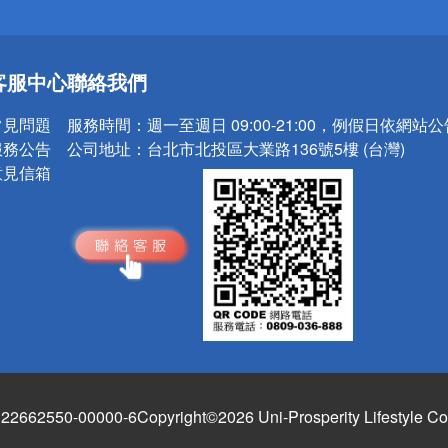
送
客服中心
聯絡我們
請小心！
常見問題
服務時間：
週一至週日 09:00-21:00，例假日依網站
服務公告
公司地址：
台北市北投區大業路136號5樓 (台灣)
意見信箱
662550-00000-6
Copyright©2026 Uni-Prosperity Lifestyle Co