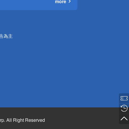
more
公告為主
rp. All Right Reserved