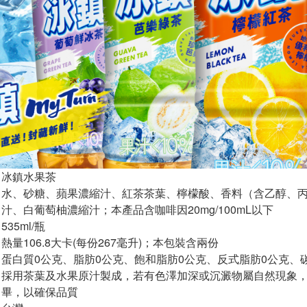
冰鎮水果茶
水、砂糖、蘋果濃縮汁、紅茶茶葉、檸檬酸、香料（含乙醇、
汁、白葡萄柚濃縮汁；本產品含咖啡因20mg/100mL以下
535ml/瓶
熱量106.8大卡(每份267毫升)；本包裝含兩份
蛋白質0公克、脂肪0公克、飽和脂肪0公克、反式脂肪0公克、碳水
採用茶葉及水果原汁製成，若有色澤加深或沉澱物屬自然現象
畢，以確保品質