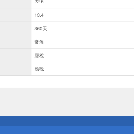
22.5
13.4
360天
常溫
應稅
應稅
送
請小心！