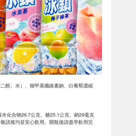
丙二醇、水）、羧甲基纖維素鈉、白葡萄濃縮
化合物26.7公克、糖25.1公克、鈉29毫克
，敬請搖均並安心飲用。開瓶後請盡早飲用完