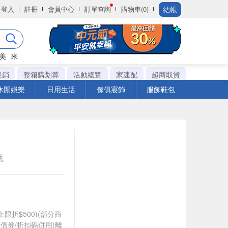
結帳
登入
註冊
會員中心
訂單查詢
購物車(0)
美
米
促銷
整箱購划算
活動總覽
家速配
超商取貨
休閒娛樂
日用生活
傢俱寢飾
服飾鞋包
瓶
筆上限折$500)(部分商
價券/折扣碼併用)離