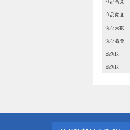
商品高度
商品寬度
保存天數
保存溫層
應免稅
應免稅
偏遠地區配
詐騙網頁！
得獎公告