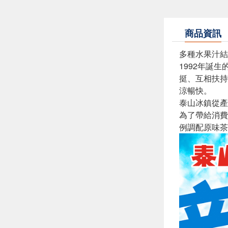
商品資訊
多種水果汁結
1992年誕
挺、互相扶持
涼暢快。
泰山冰鎮從產
為了帶給消費
例調配原味茶