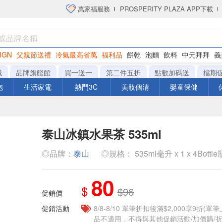
萬家福服務
PROSPERITY PLAZA APP下載
IGN
父親節送禮
冷氣最高省萬
福利品
餅乾
泡麵
飲料
中元拜拜
義
洋芋片
城
品牌旗艦館
買一送一
第二件五折
點數加碼送
檔期
泡
生活家電
熱門3C
美妝個清
嬰童保健
泰山冰鎮水果茶 535ml
◎品牌：
泰山
◎規格： 535ml毫升 x 1 x 4Bottle
80
$
$96
促銷價
促銷活動
8/8-8/10 單筆折扣後滿$2,000享9折(單
品不適用，不得與其他促銷活動/加價購/折