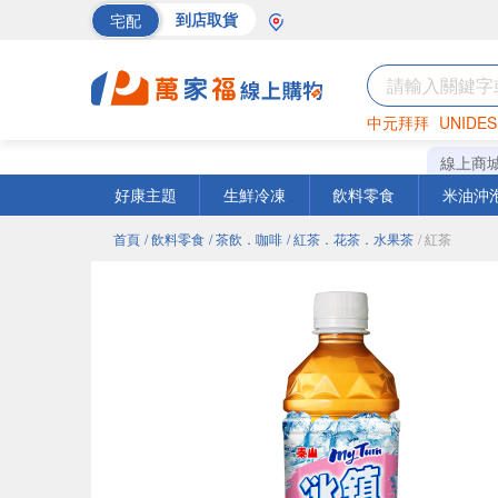
宅配
到店取貨
中元拜拜
UNIDES
巧克力
罐頭
海苔
線上商
好康主題
生鮮冷凍
飲料零食
米油沖
首頁
/ 飲料零食
/ 茶飲．咖啡
/ 紅茶．花茶．水果茶
/ 紅茶