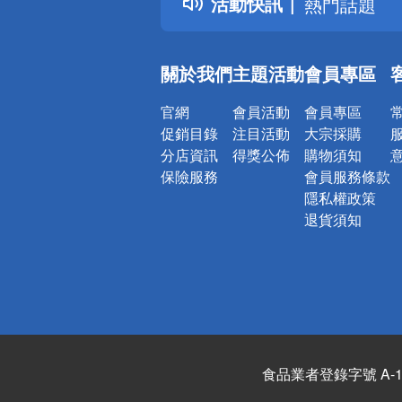
活動快訊
熱門話題
銀行優惠
偏遠地區配
關於我們
主題活動
會員專區
詐騙網頁！
官網
會員活動
會員專區
促銷目錄
注目活動
大宗採購
分店資訊
得獎公佈
購物須知
保險服務
會員服務條款
隱私權政策
退貨須知
食品業者登錄字號 A-122