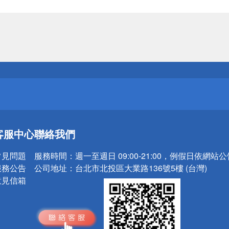
送
請小心！
送
客服中心
聯絡我們
請小心！
常見問題
服務時間：
週一至週日 09:00-21:00，例假日依網站
服務公告
公司地址：
台北市北投區大業路136號5樓 (台灣)
意見信箱