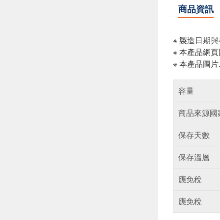
商品資訊
※ 製造日期
※ 本產品網
※ 本產品圖
容量
商品來源國
保存天數
保存溫層
應免稅
應免稅