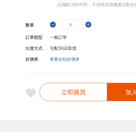
品滿$2,000可折，不得與其他優惠活動合
數量
訂單類型
一般訂單
出貨方式
宅配/到店取貨
折價券
查看全站折價券
立即購買
加