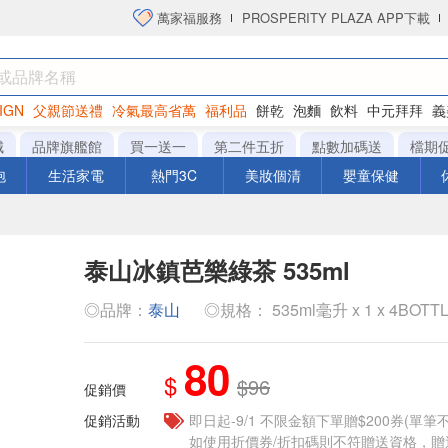
萬家福服務
PROSPERITY PLAZA APP下載
IGN
父親節送禮
冷氣最高省萬
福利品
餅乾
泡麵
飲料
中元拜拜
義
洋芋片
城
品牌旗艦館
買一送一
第二件五折
點數加碼送
檔期
泡
生活家電
熱門3C
美妝個清
嬰童保健
泰山冰鎮芭樂綠茶 535ml
◎品牌：
泰山
◎規格： 535ml毫升 x 1 x 4BOTT
80
$
$96
促銷價
促銷活動
即日起-9/1 不限金額下單贈$200券(單
如使用折價券/折扣碼則不符贈送資格，