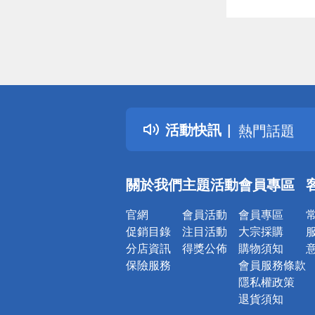
偏遠地區配
詐騙網頁！
得獎公告
活動快訊
熱門話題
銀行優惠
偏遠地區配
關於我們
主題活動
會員專區
詐騙網頁！
官網
會員活動
會員專區
促銷目錄
注目活動
大宗採購
分店資訊
得獎公佈
購物須知
保險服務
會員服務條款
隱私權政策
退貨須知