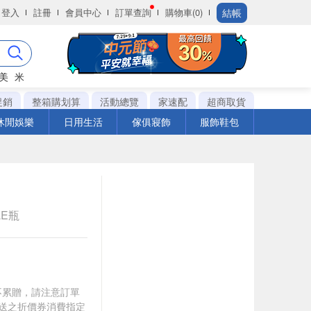
結帳
登入
註冊
會員中心
訂單查詢
購物車(0)
美
米
促銷
整箱購划算
活動總覽
家速配
超商取貨
休閒娛樂
日用生活
傢俱寢飾
服飾鞋包
LE瓶
筆不累贈，請注意訂單
贈送之折價券消費指定