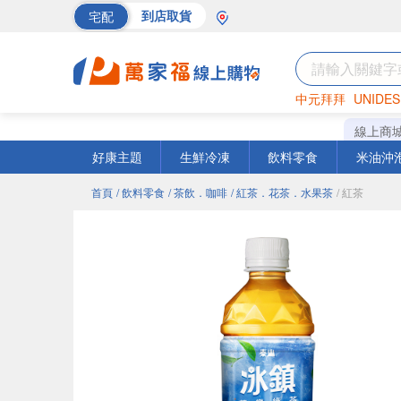
宅配
到店取貨
中元拜拜
UNIDES
巧克力
罐頭
海苔
線上商
好康主題
生鮮冷凍
飲料零食
米油沖
首頁
/ 飲料零食
/ 茶飲．咖啡
/ 紅茶．花茶．水果茶
/ 紅茶