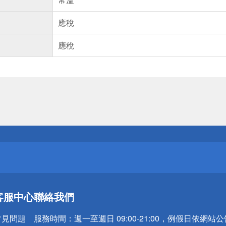
應稅
應稅
送
請小心！
送
客服中心
聯絡我們
請小心！
常見問題
服務時間：
週一至週日 09:00-21:00，例假日依網站