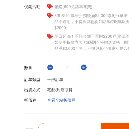
促銷活動
箱購(699免基本運費)
8/8-8/10 單筆折扣後滿$2,000享9折(單
品不適用，不得與其他促銷活動/加價購/折
$2000
即日起-9/1 不限金額下單贈$200券(單
如使用折價券/折扣碼則不符贈送資格，
品滿$2,000可折，不得與其他優惠活動合
數量
訂單類型
一般訂單
出貨方式
宅配/到店取貨
折價券
查看全站折價券