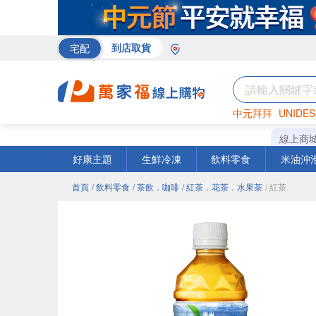
宅配
到店取貨
中元拜拜
UNIDES
巧克力
罐頭
咖啡
線上商
好康主題
生鮮冷凍
飲料零食
米油沖
首頁
/ 飲料零食
/ 茶飲．咖啡
/ 紅茶．花茶．水果茶
/ 紅茶