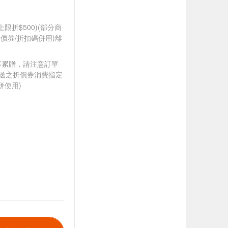
筆上限折$500)(部分商
價券/折扣碼併用)離
筆不累贈，請注意訂單
贈送之折價券消費指定
併使用)