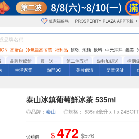
萬家福服務
PROSPERITY PLAZA APP下載
IGN
高蛋白
冷氣最高省萬
福利品
餅乾
泡麵
飲料
中元拜拜
義美
海苔
城
品牌旗艦館
買一送一
第二件五折
點數加碼送
檔期
泡
生活家電
熱門3C
美妝個清
嬰童保健
泰山冰鎮葡萄鮮冰茶 535ml
◎品牌：
泰山
◎規格： 535ml毫升 x 1 x 24BOT
472
$
$576
促銷價