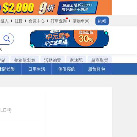
結帳
登入
註冊
會員中心
訂單查詢
購物車(0)
米
促銷
整箱購划算
活動總覽
家速配
超商取貨
休閒娛樂
日用生活
傢俱寢飾
服飾鞋包
TLE瓶