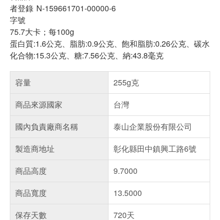
者登錄
N-159661701-00000-6
字號
75.7大卡；每100g
蛋白質:1.6公克、脂肪:0.9公克、飽和脂肪:0.26公克、碳水
化合物:15.3公克、糖:7.56公克、納:43.8毫克
容量
255g克
商品來源國家
台灣
國內負責廠商名稱
泰山企業股份有限公司
製造商地址
彰化縣田中鎮興工路6號
商品高度
9.7000
商品寬度
13.5000
保存天數
720天