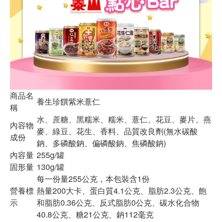
商品名
養生珍饌紫米薏仁
稱
水、蔗糖、黑糯米、糯米、薏仁、花豆、麥片、燕
內容物
麥、綠豆、花生、香料、品質改良劑(無水碳酸
成份
鈉、多磷酸鈉、偏磷酸鈉、焦磷酸鈉)
內容量
255g/罐
固形量
130g/罐
每一份量255公克，本包裝含1份
營養標
熱量200大卡、蛋白質4.1公克、脂肪2.3公克、飽
示
和脂肪0.36公克、反式脂肪0公克、碳水化合物
40.8公克、糖21公克、鈉112毫克