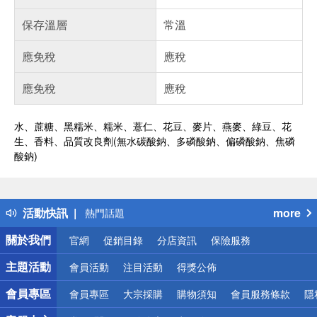
保存溫層
常溫
應免稅
應稅
應免稅
應稅
水、蔗糖、黑糯米、糯米、薏仁、花豆、麥片、燕麥、綠豆、花
生、香料、品質改良劑(無水碳酸鈉、多磷酸鈉、偏磷酸鈉、焦磷
酸鈉)
偏遠地區配送
詐騙網頁！請小心！
得獎公告
活動快訊
more
熱門話題
銀行優惠
關於我們
官網
促銷目錄
分店資訊
保險服務
偏遠地區配送
詐騙網頁！請小心！
主題活動
會員活動
注目活動
得獎公佈
會員專區
會員專區
大宗採購
購物須知
會員服務條款
隱