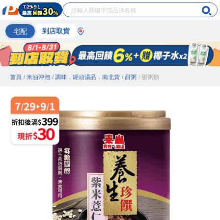
宅配
到店取貨
首頁
/ 米油沖泡
/ 調味．罐頭湯品．南北貨
/ 甜粥
/ 甜粥類