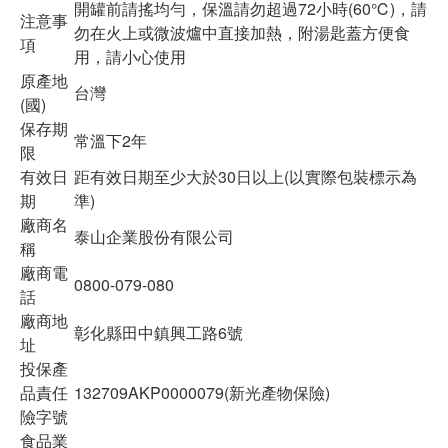
開罐前請搖均勻，保溫請勿超過72小時(60℃)，請
注意事
勿在火上或微波爐中直接加熱，附湯匙蓋方便食
項
用，請小心使用
原產地
台灣
(國)
保存期
常溫下2年
限
有效日
距有效日期至少大於30日以上(以實際包裝標示為
期
準)
廠商名
泰山企業股份有限公司
稱
廠商電
0800-079-080
話
廠商地
彰化縣田中鎮興工路6號
址
投保產
品責任
132709AKP0000079(新光產物保險)
險字號
食品業