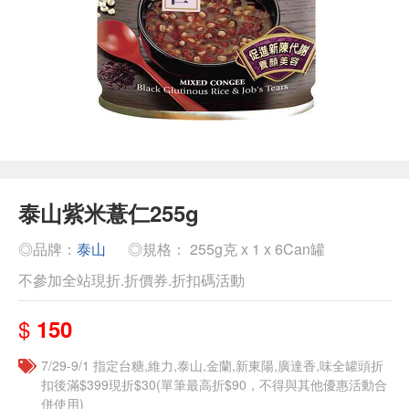
泰山紫米薏仁255g
◎品牌：
泰山
◎規格： 255g克 x 1 x 6Can罐
不參加全站現折.折價券.折扣碼活動
$
150
7/29-9/1 指定台糖,維力,泰山,金蘭,新東陽,廣達香,味全罐頭折
扣後滿$399現折$30(單筆最高折$90，不得與其他優惠活動合
併使用)