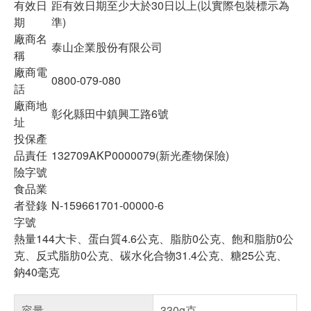
有效日
距有效日期至少大於30日以上(以實際包裝標示為
期
準)
廠商名
泰山企業股份有限公司
稱
廠商電
0800-079-080
話
廠商地
彰化縣田中鎮興工路6號
址
投保產
品責任
132709AKP0000079(新光產物保險)
險字號
食品業
者登錄
N-159661701-00000-6
字號
熱量144大卡、蛋白質4.6公克、脂肪0公克、飽和脂肪0公
克、反式脂肪0公克、碳水化合物31.4公克、糖25公克、
鈉40毫克
容量
330g克