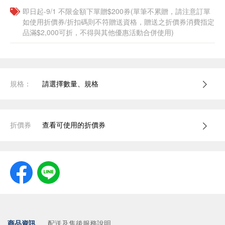
即日起-9/1 不限金額下單贈$200券(單筆不累贈，請注意訂單
如使用折價券/折扣碼則不符贈送資格，贈送之折價券消費指定
品滿$2,000可折，不得與其他優惠活動合併使用)
規格：
請選擇數量、規格
折價券
查看可使用的折價券
商品資訊
配送及售後服務說明