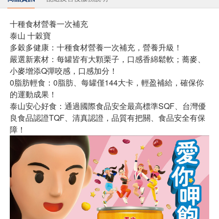
十種食材營養一次補充
泰山 十穀寶
多穀多健康：十種食材營養一次補充，營養升級！
嚴選新素材：每罐皆有大顆栗子，口感香綿鬆軟；蕎麥、
小麥增添Q彈咬感，口感加分！
0脂肪輕食：0脂肪、每罐僅144大卡，輕盈補給，確保你
的運動成果！
泰山安心好食：通過國際食品安全最高標準SQF、台灣優
良食品認證TQF、清真認證，品質有把關、食品安全有保
障！