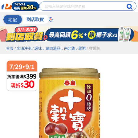
宅配
到店取貨
首頁
/ 米油沖泡
/ 調味．罐頭湯品．南北貨
/ 甜粥
/ 甜粥類