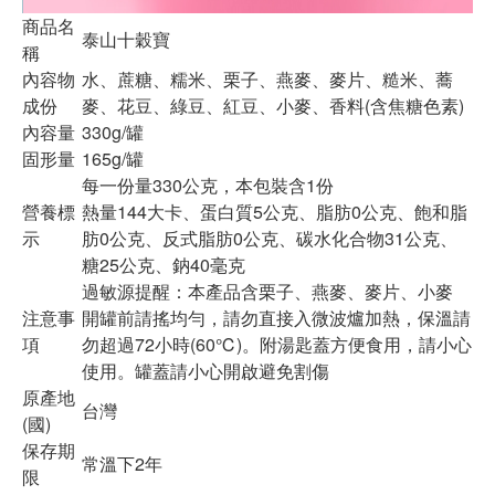
商品名
泰山十穀寶
稱
內容物
水、蔗糖、糯米、栗子、燕麥、麥片、糙米、蕎
成份
麥、花豆、綠豆、紅豆、小麥、香料(含焦糖色素)
內容量
330g/罐
固形量
165g/罐
每一份量330公克，本包裝含1份
營養標
熱量144大卡、蛋白質5公克、脂肪0公克、飽和脂
示
肪0公克、反式脂肪0公克、碳水化合物31公克、
糖25公克、鈉40毫克
過敏源提醒：本產品含栗子、燕麥、麥片、小麥
注意事
開罐前請搖均勻，請勿直接入微波爐加熱，保溫請
項
勿超過72小時(60℃)。附湯匙蓋方便食用，請小心
使用。罐蓋請小心開啟避免割傷
原產地
台灣
(國)
保存期
常溫下2年
限