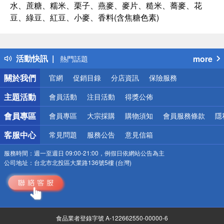
水、蔗糖、糯米、栗子、燕麥、麥片、糙米、蕎麥、花
豆、綠豆、紅豆、小麥、香料(含焦糖色素)
偏遠地區配送
詐騙網頁！請小心！
得獎公告
活動快訊
more
熱門話題
銀行優惠
關於我們
官網
促銷目錄
分店資訊
保險服務
偏遠地區配送
詐騙網頁！請小心！
主題活動
會員活動
注目活動
得獎公佈
會員專區
會員專區
大宗採購
購物須知
會員服務條款
隱
客服中心
常見問題
服務公告
意見信箱
服務時間：
週一至週日 09:00-21:00，例假日依網站公告為主
公司地址：
台北市北投區大業路136號5樓 (台灣)
食品業者登錄字號 A-122662550-00000-6