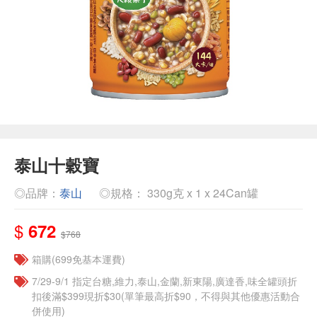
泰山十穀寶
◎品牌：
泰山
◎規格： 330g克 x 1 x 24Can罐
$
672
$768
箱購(699免基本運費)
7/29-9/1 指定台糖,維力,泰山,金蘭,新東陽,廣達香,味全罐頭折
扣後滿$399現折$30(單筆最高折$90，不得與其他優惠活動合
併使用)