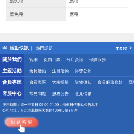
應免稅
應稅
應免稅
應稅
偏遠地區配送
詐騙網頁！請小心！
得獎公告
活動快訊
more
熱門話題
銀行優惠
關於我們
官網
促銷目錄
分店資訊
保險服務
偏遠地區配送
詐騙網頁！請小心！
主題活動
會員活動
注目活動
得獎公佈
會員專區
會員專區
大宗採購
購物須知
會員服務條款
隱
客服中心
常見問題
服務公告
意見信箱
服務時間：
週一至週日 09:00-21:00，例假日依網站公告為主
公司地址：
台北市北投區大業路136號5樓 (台灣)