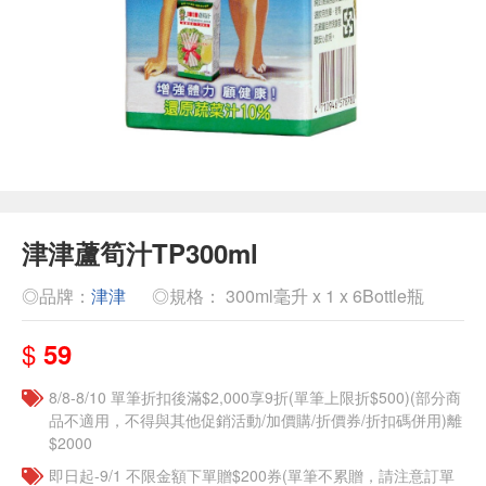
津津蘆筍汁TP300ml
◎品牌：
津津
◎規格： 300ml毫升 x 1 x 6Bottle瓶
$
59
8/8-8/10 單筆折扣後滿$2,000享9折(單筆上限折$500)(部分商
品不適用，不得與其他促銷活動/加價購/折價券/折扣碼併用)離
$2000
即日起-9/1 不限金額下單贈$200券(單筆不累贈，請注意訂單