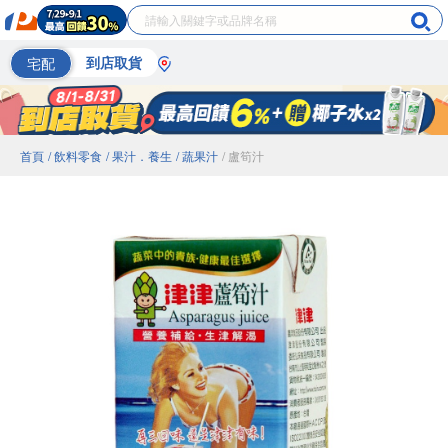
宅配
到店取貨
首頁
/ 飲料零食
/ 果汁．養生
/ 蔬果汁
/ 盧筍汁