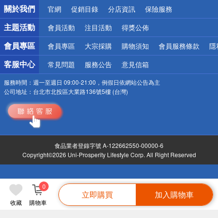
銀行優惠
關於我們
官網
促銷目錄
分店資訊
保險服務
偏遠地區配送
詐騙網頁！請小心！
主題活動
會員活動
注目活動
得獎公佈
會員專區
會員專區
大宗採購
購物須知
會員服務條款
隱
客服中心
常見問題
服務公告
意見信箱
服務時間：
週一至週日 09:00-21:00，例假日依網站公告為主
公司地址：
台北市北投區大業路136號5樓 (台灣)
食品業者登錄字號 A-122662550-00000-6
Copyright©2026 Uni-Prosperity Lifestyle Corp. All Right Reserved
0
立即購買
加入購物車
收藏
購物車