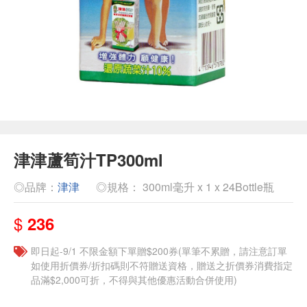
津津蘆筍汁TP300ml
◎品牌：
津津
◎規格： 300ml毫升 x 1 x 24Bottle瓶
$
236
即日起-9/1 不限金額下單贈$200券(單筆不累贈，請注意訂單
如使用折價券/折扣碼則不符贈送資格，贈送之折價券消費指定
品滿$2,000可折，不得與其他優惠活動合併使用)