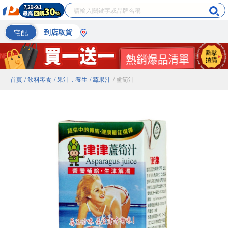
宅配
到店取貨
首頁
/ 飲料零食
/ 果汁．養生
/ 蔬果汁
/ 盧筍汁