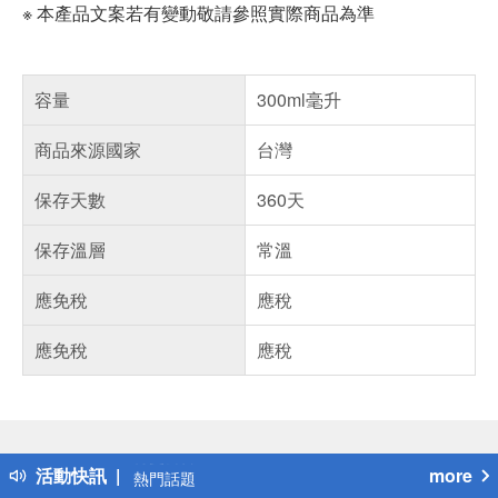
※ 本產品文案若有變動敬請參照實際商品為準
容量
300ml毫升
商品來源國家
台灣
保存天數
360天
保存溫層
常溫
應免稅
應稅
應免稅
應稅
偏遠地區配送
詐騙網頁！請小心！
得獎公告
活動快訊
more
熱門話題