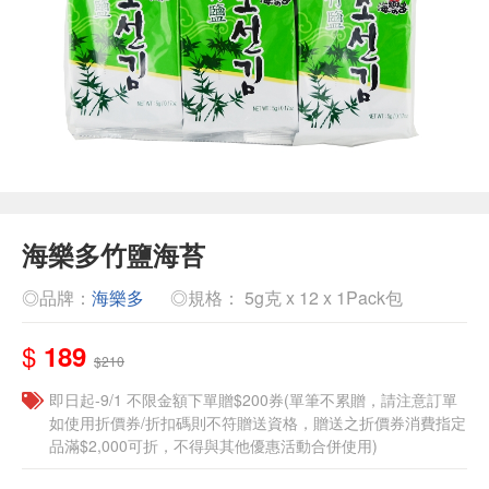
海樂多竹鹽海苔
◎品牌：
海樂多
◎規格： 5g克 x 12 x 1Pack包
$
189
$210
即日起-9/1 不限金額下單贈$200券(單筆不累贈，請注意訂單
如使用折價券/折扣碼則不符贈送資格，贈送之折價券消費指定
品滿$2,000可折，不得與其他優惠活動合併使用)