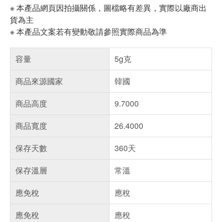
※ 本產品網頁因拍攝關係，圖檔略有差異，實際以廠商出
貨為主
※ 本產品文案若有變動敬請參照實際商品為準
容量
5g克
商品來源國家
韓國
商品高度
9.7000
商品寬度
26.4000
保存天數
360天
保存溫層
常溫
應免稅
應稅
應免稅
應稅