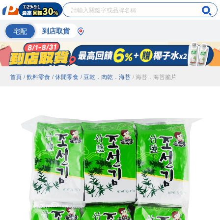
宅配
到店取貨
首頁
/ 飲料零食
/ 休閒零食
/ 豆乾．肉乾．海苔
/ 海苔．海苔脆片