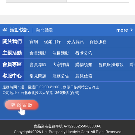
偏遠地區配送
詐騙網頁！請小心！
得獎公告
活動快訊
more
熱門話題
銀行優惠
關於我們
官網
促銷目錄
分店資訊
保險服務
偏遠地區配送
詐騙網頁！請小心！
主題活動
會員活動
注目活動
得獎公佈
會員專區
會員專區
大宗採購
購物須知
會員服務條款
隱
客服中心
常見問題
服務公告
意見信箱
服務時間：
週一至週日 09:00-21:00，例假日依網站公告為主
公司地址：
台北市北投區大業路136號5樓 (台灣)
食品業者登錄字號 A-122662550-00000-6
Copyright©2026 Uni-Prosperity Lifestyle Corp. All Right Reserved