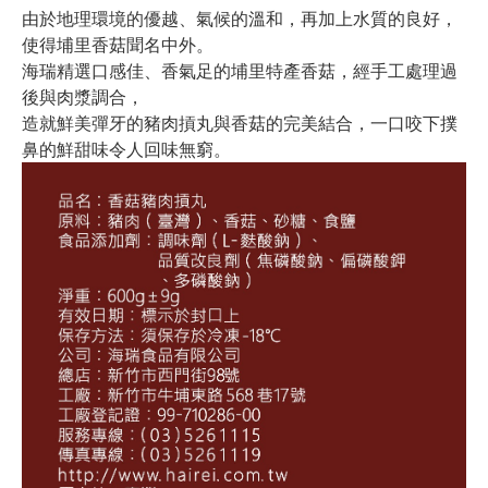
由於地理環境的優越、氣候的溫和，再加上水質的良好，
使得埔里香菇聞名中外。
海瑞精選口感佳、香氣足的埔里特產香菇，經手工處理過
後與肉漿調合，
造就鮮美彈牙的豬肉摃丸與香菇的完美結合，一口咬下撲
鼻的鮮甜味令人回味無窮。