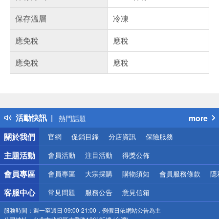
保存溫層
冷凍
應免稅
應稅
應免稅
應稅
偏遠地區配送
詐騙網頁！請小心！
得獎公告
活動快訊
more
熱門話題
銀行優惠
關於我們
官網
促銷目錄
分店資訊
保險服務
偏遠地區配送
詐騙網頁！請小心！
主題活動
會員活動
注目活動
得獎公佈
會員專區
會員專區
大宗採購
購物須知
會員服務條款
隱
客服中心
常見問題
服務公告
意見信箱
服務時間：
週一至週日 09:00-21:00，例假日依網站公告為主