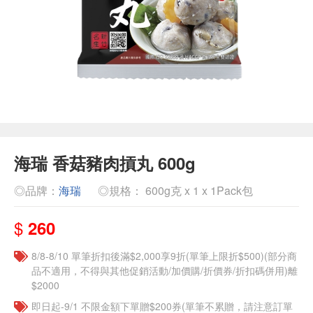
海瑞 香菇豬肉摃丸 600g
◎品牌：
海瑞
◎規格： 600g克 x 1 x 1Pack包
$
260
8/8-8/10 單筆折扣後滿$2,000享9折(單筆上限折$500)(部分商
品不適用，不得與其他促銷活動/加價購/折價券/折扣碼併用)離
$2000
即日起-9/1 不限金額下單贈$200券(單筆不累贈，請注意訂單