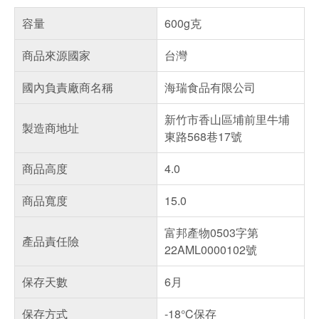
容量
600g克
商品來源國家
台灣
國內負責廠商名稱
海瑞食品有限公司
新竹市香山區埔前里牛埔
製造商地址
東路568巷17號
商品高度
4.0
商品寬度
15.0
富邦產物0503字第
產品責任險
22AML0000102號
保存天數
6月
保存方式
-18°C保存