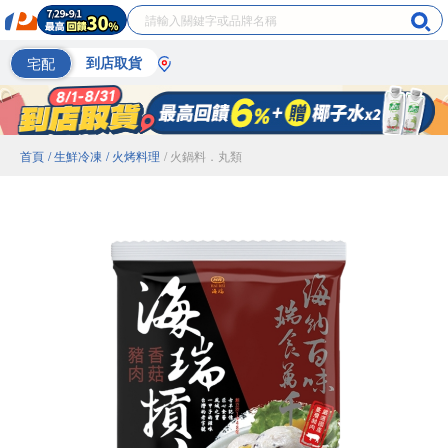
宅配
到店取貨
首頁
/ 生鮮冷凍
/ 火烤料理
/ 火鍋料．丸類