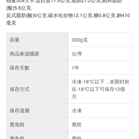
熱量309大卡.蛋白質11.5公克.脂肪21.2公克.飽和脂肪
(酸)5.6公克.
反式脂肪(酸)0公克.碳水化合物12.1公克.糖0.8公克.鈉410
毫克
容量
360g克
商品來源國家
台灣
保存天數
1年
冷凍-18℃以下，未開封前
保存方式
在-18℃以下可保存12個
月
保存溫層
冷凍
應免稅
應稅
應免稅
應稅