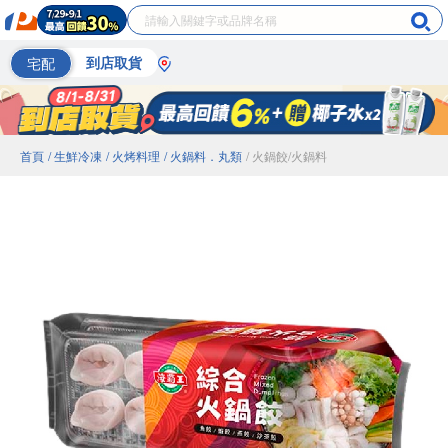
宅配
到店取貨
首頁
/ 生鮮冷凍
/ 火烤料理
/ 火鍋料．丸類
/ 火鍋餃/火鍋料