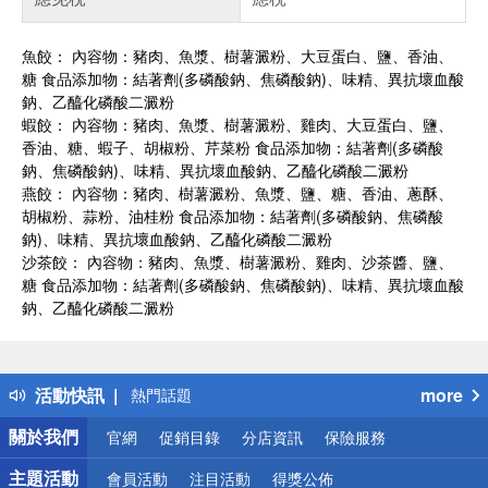
魚餃： 內容物：豬肉、魚漿、樹薯澱粉、大豆蛋白、鹽、香油、
糖 食品添加物：結著劑(多磷酸鈉、焦磷酸鈉)、味精、異抗壞血酸
鈉、乙醯化磷酸二澱粉
蝦餃： 內容物：豬肉、魚漿、樹薯澱粉、雞肉、大豆蛋白、鹽、
香油、糖、蝦子、胡椒粉、芹菜粉 食品添加物：結著劑(多磷酸
鈉、焦磷酸鈉)、味精、異抗壞血酸鈉、乙醯化磷酸二澱粉
燕餃： 內容物：豬肉、樹薯澱粉、魚漿、鹽、糖、香油、蔥酥、
胡椒粉、蒜粉、油桂粉 食品添加物：結著劑(多磷酸鈉、焦磷酸
鈉)、味精、異抗壞血酸鈉、乙醯化磷酸二澱粉
沙茶餃： 內容物：豬肉、魚漿、樹薯澱粉、雞肉、沙茶醬、鹽、
糖 食品添加物：結著劑(多磷酸鈉、焦磷酸鈉)、味精、異抗壞血酸
鈉、乙醯化磷酸二澱粉
偏遠地區配送
詐騙網頁！請小心！
得獎公告
活動快訊
more
熱門話題
銀行優惠
關於我們
官網
促銷目錄
分店資訊
保險服務
偏遠地區配送
詐騙網頁！請小心！
主題活動
會員活動
注目活動
得獎公佈