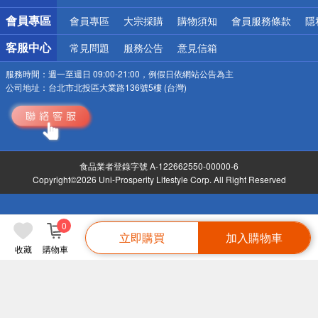
會員專區
會員專區
大宗採購
購物須知
會員服務條款
隱
客服中心
常見問題
服務公告
意見信箱
服務時間：
週一至週日 09:00-21:00，例假日依網站公告為主
公司地址：
台北市北投區大業路136號5樓 (台灣)
食品業者登錄字號 A-122662550-00000-6
Copyright©2026 Uni-Prosperity Lifestyle Corp. All Right Reserved
0
立即購買
加入購物車
收藏
購物車