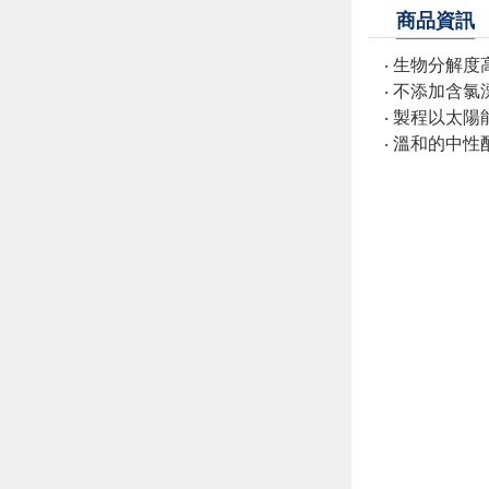
商品資訊
‧ 生物分解
‧ 不添加含
‧ 製程以太
‧ 溫和的中