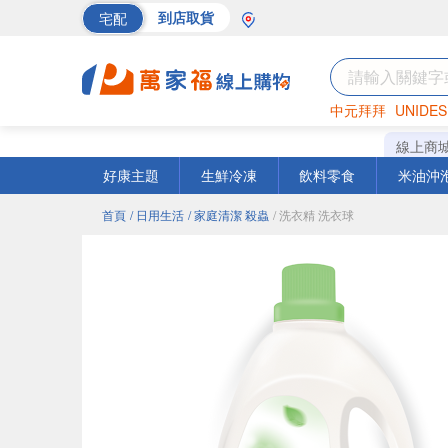
宅配
到店取貨
中元拜拜
UNIDES
巧克力
罐頭
海苔
線上商
好康主題
生鮮冷凍
飲料零食
米油沖
首頁
/ 日用生活
/ 家庭清潔 殺蟲
/ 洗衣精 洗衣球