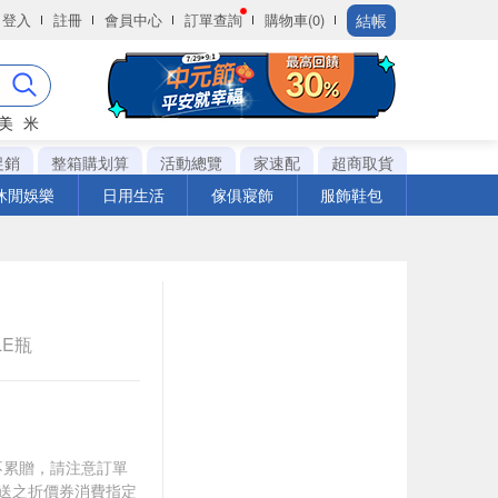
結帳
登入
註冊
會員中心
訂單查詢
購物車(0)
美
米
促銷
整箱購划算
活動總覽
家速配
超商取貨
休閒娛樂
日用生活
傢俱寢飾
服飾鞋包
LE瓶
筆不累贈，請注意訂單
贈送之折價券消費指定