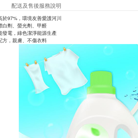
配送及售後服務說明
度高於97%，環境友善愛護河川
氯漂白劑、螢光劑、甲醛
陽能發電，綠色潔淨能源生產
性配方，親膚、不傷衣料