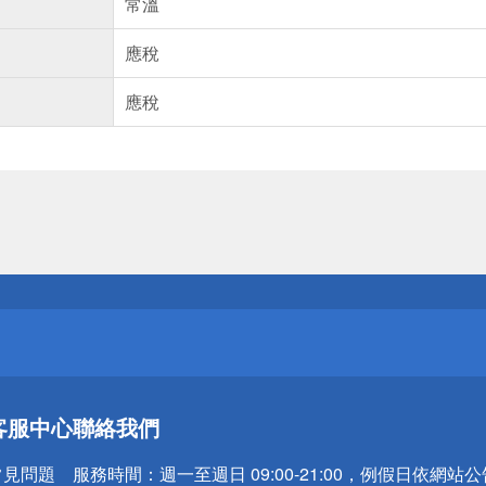
常溫
應稅
應稅
送
請小心！
送
客服中心
聯絡我們
請小心！
常見問題
服務時間：
週一至週日 09:00-21:00，例假日依網站