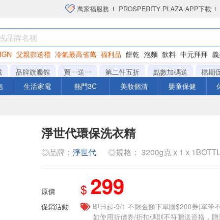
萬家福服務
PROSPERITY PLAZA APP下載
IGN
父親節送禮
冷氣最高省萬
福利品
餅乾
泡麵
飲料
中元拜拜
義
洋芋片
城
品牌旗艦館
買一送一
第二件五折
點數加碼送
檔期
泡
生活家電
熱門3C
美妝個清
嬰童保健
淨世代環保洗衣精
◎品牌：
淨世代
◎規格： 3200g克 x 1 x 1BOTT
299
$
原價
促銷活動
即日起-9/1 不限金額下單贈$200券(單
如使用折價券/折扣碼則不符贈送資格，