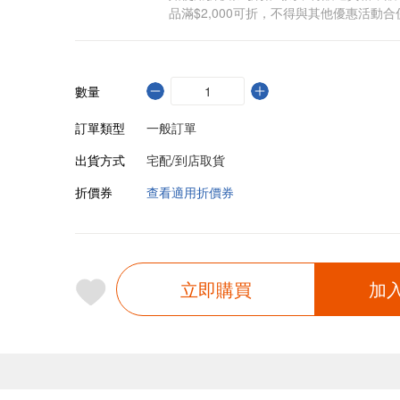
品滿$2,000可折，不得與其他優惠活動合
數量
訂單類型
一般訂單
出貨方式
宅配/到店取貨
折價券
查看適用折價券
立即購買
加