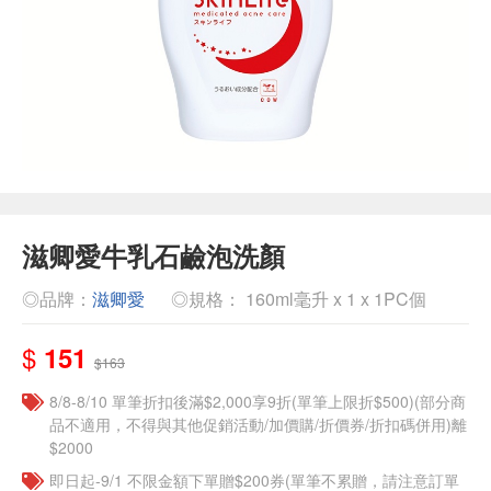
滋卿愛牛乳石鹼泡洗顏
◎品牌：
滋卿愛
◎規格： 160ml毫升 x 1 x 1PC個
$
151
$163
8/8-8/10 單筆折扣後滿$2,000享9折(單筆上限折$500)(部分商
品不適用，不得與其他促銷活動/加價購/折價券/折扣碼併用)離
$2000
即日起-9/1 不限金額下單贈$200券(單筆不累贈，請注意訂單