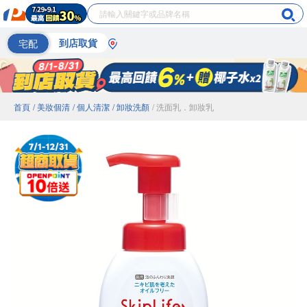
宅配
到店取貨
首頁
/ 美妝個清
/ 個人清潔
/ 卸妝洗顏
/ 洗面乳．卸妝乳