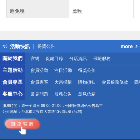
應免稅
應稅
偏遠地區配送
詐騙網頁！請小心！
得獎公告
活動快訊
more
熱門話題
銀行優惠
關於我們
官網
促銷目錄
分店資訊
保險服務
偏遠地區配送
詐騙網頁！請小心！
主題活動
會員活動
注目活動
得獎公佈
會員專區
會員專區
大宗採購
購物須知
會員服務條款
隱
客服中心
常見問題
服務公告
意見信箱
服務時間：
週一至週日 09:00-21:00，例假日依網站公告為主
公司地址：
台北市北投區大業路136號5樓 (台灣)