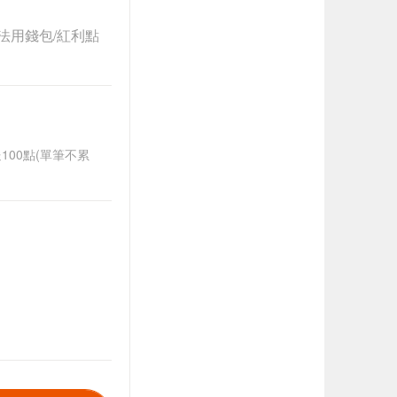
法用錢包/紅利點
送100點(單筆不累