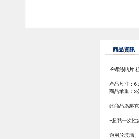
商品資訊
🎉螺絲貼片
產品尺寸：6 x 
商品承重：3
此商品為壓克
~超黏一次性
適用於玻璃、