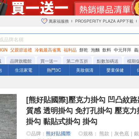
萬家福服務
PROSPERITY PLAZA APP下載
IGN
父親節送禮
冷氣最高省萬
福利品
餅乾
泡麵
飲料
中元拜拜
義
衛生紙
城
品牌旗艦館
買一送一
第二件五折
點數加碼送
檔期
泡
生活家電
熱門3C
美妝個清
嬰童保健
[熊好貼國際]壓克力掛勾 凹凸紋路
質感 透明掛勾 免打孔掛勾 壓克力
掛勾 黏貼式掛勾 掛勾
◎品牌：
熊好貼國際
◎規格： 熊款｜灰色底｜