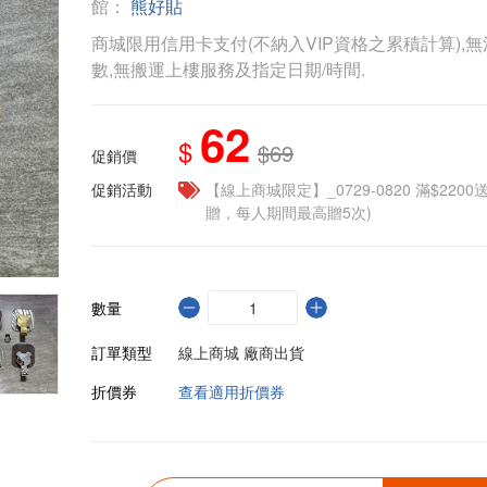
館：
熊好貼
商城限用信用卡支付(不納入VIP資格之累積計算),無
數,無搬運上樓服務及指定日期/時間.
62
$
$69
促銷價
促銷活動
【線上商城限定】_0729-0820 滿$2200
贈，每人期間最高贈5次)
數量
訂單類型
線上商城 廠商出貨
折價券
查看適用折價券