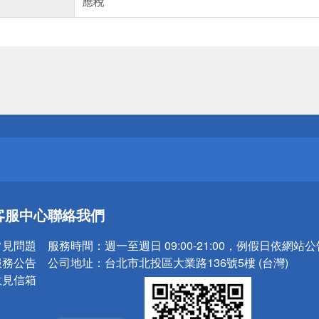
應稅
送
請小心！
送
客服中心
聯絡我們
請小心！
常見問題
服務時間：
週一至週日 09:00-21:00，例假日依網站
服務公告
公司地址：
台北市北投區大業路136號5樓 (台灣)
意見信箱