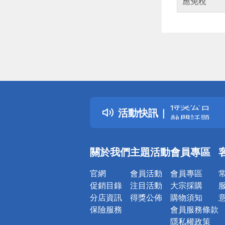
應免稅
偏遠地區配
詐騙網頁！
得獎公告
活動快訊
熱門話題
銀行優惠
偏遠地區配
關於我們
主題活動
會員專區
詐騙網頁！
官網
會員活動
會員專區
促銷目錄
注目活動
大宗採購
分店資訊
得獎公佈
購物須知
保險服務
會員服務條款
隱私權政策