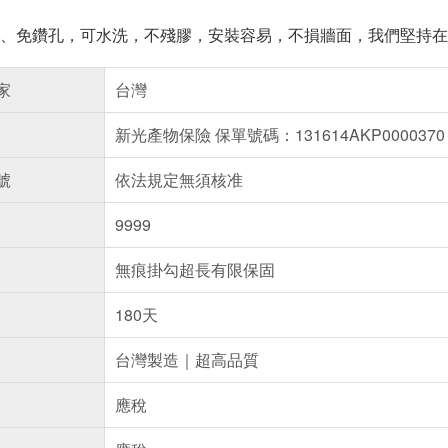
、免鑽孔，可水洗，不殘膠，安裝容易，不損牆面，我們堅持在
家
台灣
新光產物保險 保單號碼：131614AKP0000370
號
依法規定無須核准
9999
無痕掛勾超長有限保固
180天
台灣製造｜超高品質
應稅