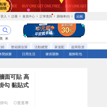
結帳
登入
註冊
會員中心
訂單查詢
購物車(0)
美
米
促銷
整箱購划算
活動總覽
家速配
超商取貨
休閒娛樂
日用生活
傢俱寢飾
服飾鞋包
牆面可貼 高
掛勾 黏貼式
銀掛勾
◎逛逛專