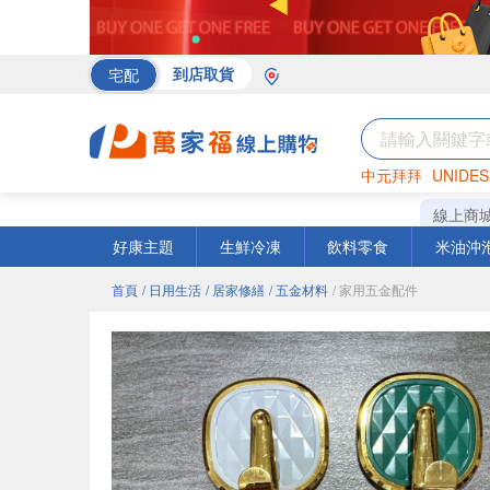
宅配
到店取貨
中元拜拜
UNIDES
海苔
巧克力
罐頭
線上商
好康主題
生鮮冷凍
飲料零食
米油沖
首頁
/ 日用生活
/ 居家修繕
/ 五金材料
/ 家用五金配件