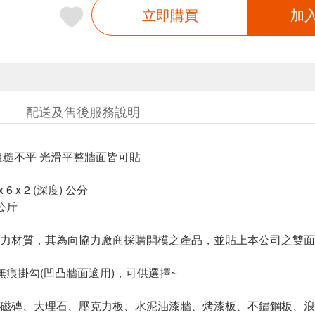
立即購買
加
配送及售後服務說明
 粗糙不平 光滑平整牆面皆可貼
6 x 2 (深度) 公分
公斤
力材質，其為向協力廠商採購開模之產品，並貼上本公司之雙面
無痕掛勾(凹凸牆面適用)，可供選擇~
磁磚、大理石、壓克力板、水泥油漆牆、烤漆板、不鏽鋼板、浪