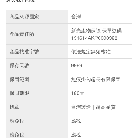
商品來源國家
台灣
新光產物保險 保單號碼：
產品責任險
131614AKP0000382
產品核准字號
依法規定無須核准
保存天數
9999
保固範圍
無痕掛勾超長有限保固
保固期限
180天
標章
台灣製造｜超高品質
應免稅
應稅
應免稅
應稅