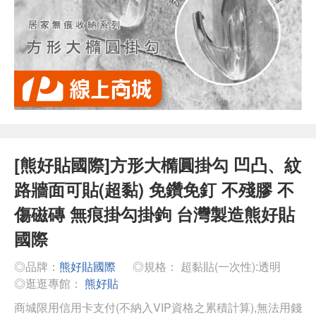
[熊好貼國際]方形大橢圓掛勾 凹凸、紋
路牆面可貼(超黏) 免鑽免釘 不殘膠 不
傷磁磚 無痕掛勾掛鉤 台灣製造熊好貼
國際
◎品牌：
熊好貼國際
◎規格： 超黏貼(一次性):透明
◎逛逛專館：
熊好貼
商城限用信用卡支付(不納入VIP資格之累積計算),無法用錢