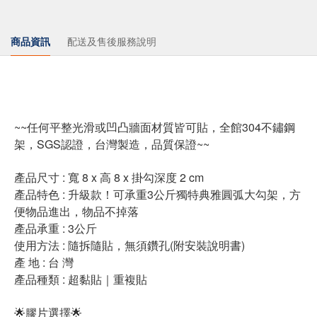
商品資訊
配送及售後服務說明
~~任何平整光滑或凹凸牆面材質皆可貼，全館304不鏽鋼
架，SGS認證，台灣製造，品質保證~~
產品尺寸 : 寬 8 x 高 8 x 掛勾深度 2 cm
產品特色 : 升級款！可承重3公斤獨特典雅圓弧大勾架，方
便物品進出，物品不掉落
產品承重 : 3公斤
使用方法 : 隨拆隨貼，無須鑽孔(附安裝說明書)
產 地 : 台 灣
產品種類 : 超黏貼｜重複貼
🌟膠片選擇🌟