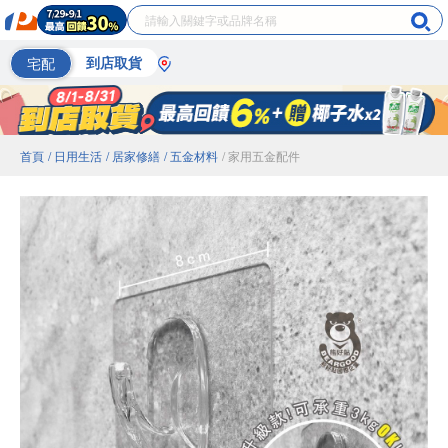
宅配
到店取貨
首頁
/ 日用生活
/ 居家修繕
/ 五金材料
/ 家用五金配件