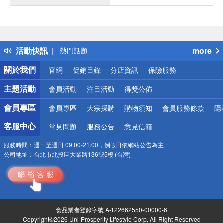
偏遠地區配送
詐騙網頁！請小心！
得獎公告
活動快訊
more
熱門話題
銀行優惠
關於我們
官網
促銷目錄
分店資訊
保險服務
偏遠地區配送
詐騙網頁！請小心！
主題活動
會員活動
注目活動
得獎公佈
會員專區
會員專區
大宗採購
購物須知
會員服務條款
隱
客服中心
常見問題
服務公告
意見信箱
服務時間：
週一至週日 09:00-21:00，例假日依網站公告為主
公司地址：
台北市北投區大業路136號5樓 (台灣)
食品業者登錄字號 A-122662550-00000-6
Copyright©2026 Uni-Prosperity Lifestyle Corp. All Right Reserved