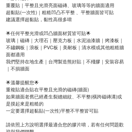
重覆貼｜平整且光滑亮面磁磚、玻璃等等的牆面適用
超黏貼(一次性)｜粗糙凹凸不平整 、平整牆面皆可貼
建議選擇超黏貼，黏性高很多唷
🌟任何平整光滑或凹凸牆面材質皆可貼🌟
玻璃｜磁磚｜大理石｜壓克力板｜水泥油漆牆｜烤漆板｜
不鏽鋼板｜浪板｜PVC板｜美耐板｜清水模或其他粗糙牆
面都適用
我們堅持在地生產｜台灣製造熊好貼｜不殘膠｜安裝容易
｜不損牆面
🌟溫馨提醒您🌟
重複貼適合貼在平整且光滑的磁磚(牆面)
如果牆面老舊已經產生裂縫細紋、不平整(橫跨磁磚溝)或
是摸起來是粗糙的
一定要選擇超黏貼(一次性)平整不平整皆可貼
請依照上方說明選擇最適合您的膠片唷，若有任何問題歡
迎與我們聯繫