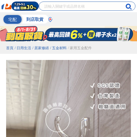
宅配
到店取貨
首頁
/ 日用生活
/ 居家修繕
/ 五金材料
/ 家用五金配件