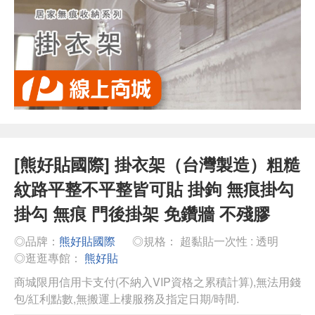
[熊好貼國際] 掛衣架（台灣製造）粗糙
紋路平整不平整皆可貼 掛鉤 無痕掛勾
掛勾 無痕 門後掛架 免鑽牆 不殘膠
◎品牌：
熊好貼國際
◎規格： 超黏貼一次性 : 透明
◎逛逛專館：
熊好貼
商城限用信用卡支付(不納入VIP資格之累積計算),無法用錢
包/紅利點數,無搬運上樓服務及指定日期/時間.