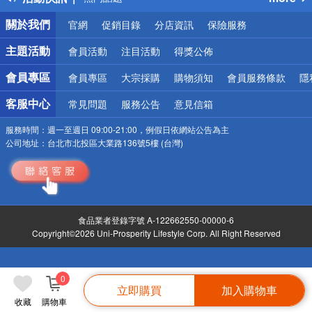
銀行優惠
關於我們
官網
促銷目錄
分店資訊
保險服務
偏遠地區配送
詐騙網頁！請小心！
主題活動
會員活動
注目活動
得獎公佈
會員專區
會員專區
大宗採購
購物須知
會員服務條款
隱
客服中心
常見問題
服務公告
意見信箱
服務時間：
週一至週日 09:00-21:00，例假日依網站公告為主
公司地址：
台北市北投區大業路136號5樓 (台灣)
食品業者登錄字號 A-122662550-00000-6
Copyright©2026 Uni-Prosperity Lifestyle Corp. All Right Reserved
0
立即購買
加入購物車
收藏
購物車