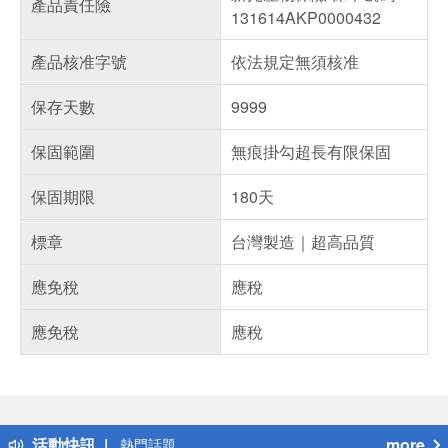
產品責任險
131614AKP0000432
產品核准字號
依法規定無須核准
保存天數
9999
保固範圍
無痕掛勾超長有限保固
保固期限
180天
標章
台灣製造｜超高品質
應免稅
應稅
應免稅
應稅
偏遠地區配送
詐騙網頁！請小心！
得獎公告
活動快訊
more
熱門話題