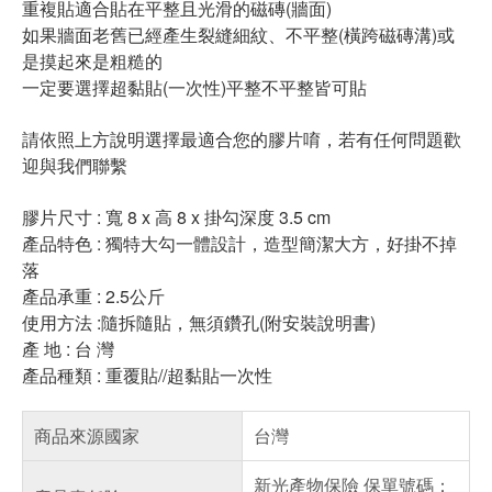
重複貼適合貼在平整且光滑的磁磚(牆面)
如果牆面老舊已經產生裂縫細紋、不平整(橫跨磁磚溝)或
是摸起來是粗糙的
一定要選擇超黏貼(一次性)平整不平整皆可貼
請依照上方說明選擇最適合您的膠片唷，若有任何問題歡
迎與我們聯繫
膠片尺寸 : 寬 8 x 高 8 x 掛勾深度 3.5 cm
產品特色 : 獨特大勾一體設計，造型簡潔大方，好掛不掉
落
產品承重 : 2.5公斤
使用方法 :隨拆隨貼，無須鑽孔(附安裝說明書)
產 地 : 台 灣
產品種類 : 重覆貼//超黏貼一次性
商品來源國家
台灣
新光產物保險 保單號碼：