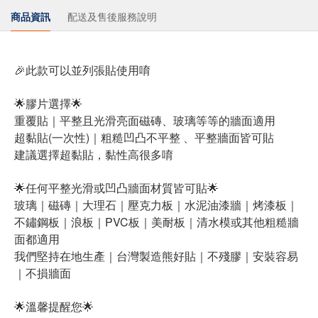
商品資訊
配送及售後服務說明
🎉此款可以並列張貼使用唷
🌟膠片選擇🌟
重覆貼｜平整且光滑亮面磁磚、玻璃等等的牆面適用
超黏貼(一次性)｜粗糙凹凸不平整 、平整牆面皆可貼
建議選擇超黏貼，黏性高很多唷
🌟任何平整光滑或凹凸牆面材質皆可貼🌟
玻璃｜磁磚｜大理石｜壓克力板｜水泥油漆牆｜烤漆板｜
不鏽鋼板｜浪板｜PVC板｜美耐板｜清水模或其他粗糙牆
面都適用
我們堅持在地生產｜台灣製造熊好貼｜不殘膠｜安裝容易
｜不損牆面
🌟溫馨提醒您🌟