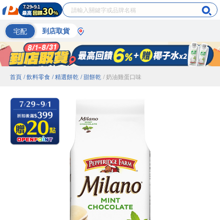
宅配
到店取貨
首頁
/ 飲料零食
/ 精選餅乾
/ 甜餅乾
/ 奶油雞蛋口味