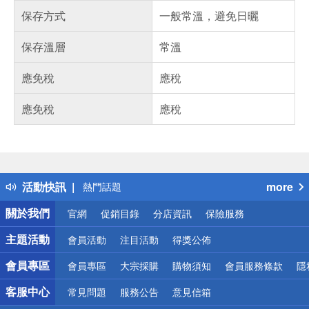
保存方式
一般常溫，避免日曬
保存溫層
常溫
應免稅
應稅
應免稅
應稅
偏遠地區配送
詐騙網頁！請小心！
得獎公告
活動快訊
more
熱門話題
銀行優惠
關於我們
官網
促銷目錄
分店資訊
保險服務
偏遠地區配送
詐騙網頁！請小心！
主題活動
會員活動
注目活動
得獎公佈
會員專區
會員專區
大宗採購
購物須知
會員服務條款
隱
客服中心
常見問題
服務公告
意見信箱