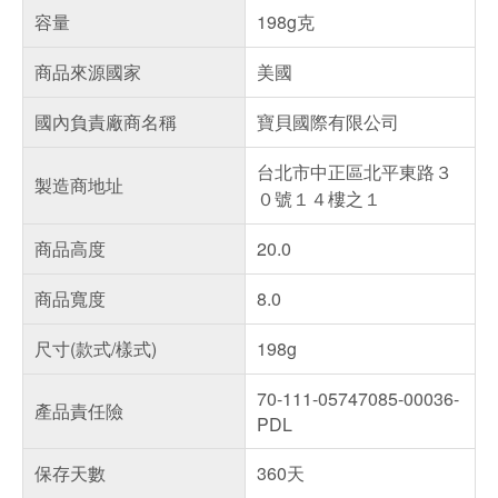
容量
198g克
商品來源國家
美國
國內負責廠商名稱
寶貝國際有限公司
台北市中正區北平東路３
製造商地址
０號１４樓之１
商品高度
20.0
商品寬度
8.0
尺寸(款式/樣式)
198g
70-111-05747085-00036-
產品責任險
PDL
保存天數
360天