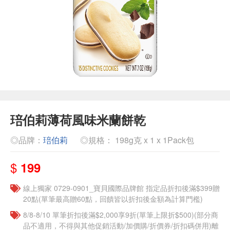
琣伯莉薄荷風味米蘭餅乾
◎品牌：
琣伯莉
◎規格： 198g克 x 1 x 1Pack包
$
199
線上獨家 0729-0901_寶貝國際品牌館​ ​​指定品折扣後滿$399贈
20點(單筆最高贈60點，回饋皆以折扣後金額為計算門檻)
8/8-8/10 單筆折扣後滿$2,000享9折(單筆上限折$500)(部分商
品不適用，不得與其他促銷活動/加價購/折價券/折扣碼併用)離