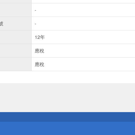
-
號
-
12年
應稅
應稅
送
請小心！