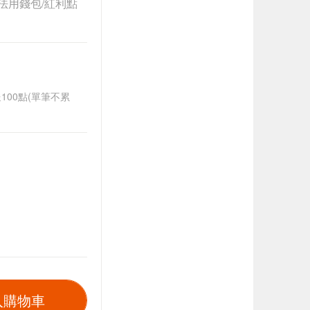
法用錢包/紅利點
送100點(單筆不累
入購物車