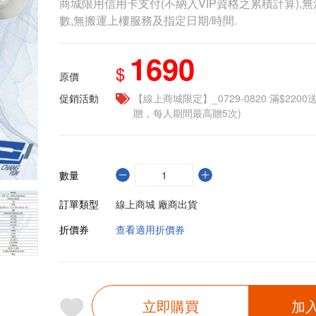
商城限用信用卡支付(不納入VIP資格之累積計算),無
數,無搬運上樓服務及指定日期/時間.
1690
$
原價
促銷活動
【線上商城限定】_0729-0820 滿$2200
贈，每人期間最高贈5次)
數量
訂單類型
線上商城 廠商出貨
折價券
查看適用折價券
立即購買
加