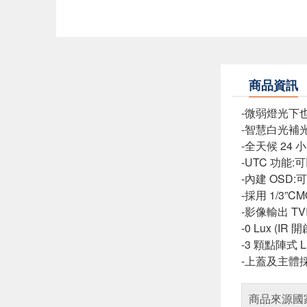
商品資訊
-微弱燈光下
-智慧白光補
-全天候 2
-UTC 功
-內建 OSD:
-採用 1/3”CM
-影像輸出 TV
-0 Lux (I
-3 顆點陣式
-上蓋及主體
商品來源國