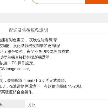
配送及售後服務說明
也能有彩色畫面， 夜晚也能看得清!
光功能，強化攝影機夜間細節更清晰!
4 小時全彩色監視，夜間不會切換為黑白模式。
能:可以從主機直接操控攝影機選單。
可以從 UTC 操作設定。
OS image sensor。
I。
R 開啟)，鏡頭配置 4 mm / F 2.0 固定式鏡頭。
 LED，在適當條件環境下，有效偵測距離 15-20M。
採高硬度鋁合金製作。
家
其他