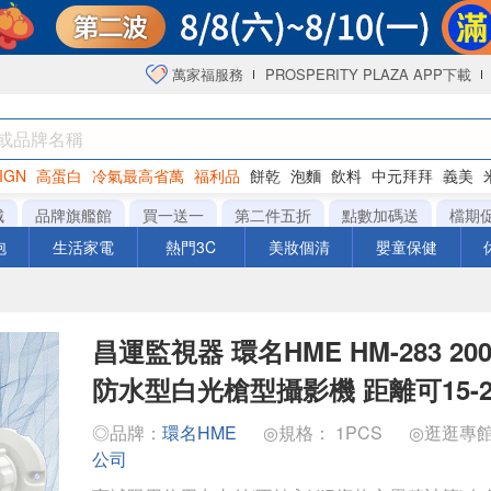
萬家福服務
PROSPERITY PLAZA APP下載
IGN
高蛋白
冷氣最高省萬
福利品
餅乾
泡麵
飲料
中元拜拜
義美
洋芋片
城
品牌旗艦館
買一送一
第二件五折
點數加碼送
檔期
泡
生活家電
熱門3C
美妝個清
嬰童保健
昌運監視器 環名HME HM-283 200
防水型白光槍型攝影機 距離可15-2
◎品牌：
環名HME
◎規格： 1PCS
◎逛逛專
公司