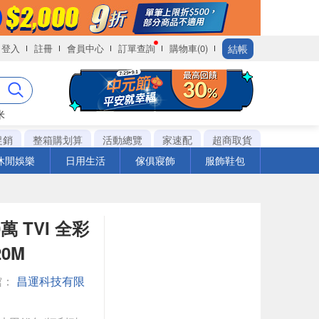
結帳
登入
註冊
會員中心
訂單查詢
購物車(0)
米
促銷
整箱購划算
活動總覽
家速配
超商取貨
休閒娛樂
日用生活
傢俱寢飾
服飾鞋包
萬 TVI 全彩
0M
館：
昌運科技有限