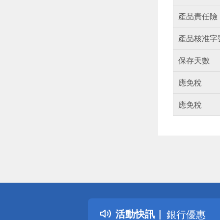
產品責任險
產品核准字
保存天數
應免稅
應免稅
偏遠地區配
詐騙網頁！
得獎公告
熱門話題
活動快訊
銀行優惠