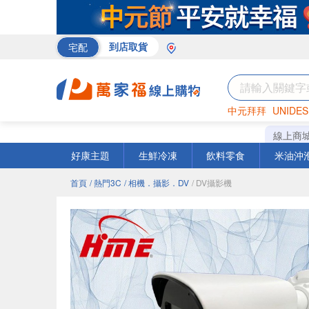
宅配
到店取貨
中元拜拜
UNIDES
巧克力
罐頭
海苔
線上商
好康主題
生鮮冷凍
飲料零食
米油沖
首頁
/ 熱門3C
/ 相機．攝影．DV
/ DV攝影機