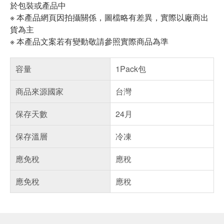
於包裝或產品中
※ 本產品網頁因拍攝關係，圖檔略有差異，實際以廠商出
貨為主
※ 本產品文案若有變動敬請參照實際商品為準
容量
1Pack包
商品來源國家
台灣
保存天數
24月
保存溫層
冷凍
應免稅
應稅
應免稅
應稅
偏遠地區配送
詐騙網頁！請小心！