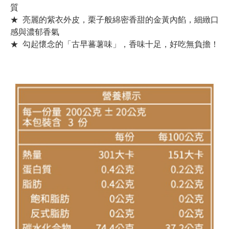
質
★ 亮麗的紫衣外皮，栗子般綿密香甜的金黃內餡，細緻口
感與濃郁香氣
★ 勾起懷念的「古早蕃薯味」，香味十足，好吃無負擔！