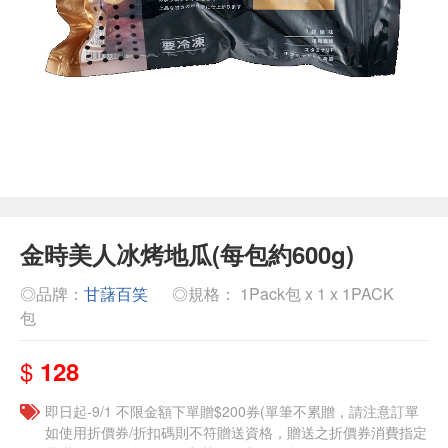
金時美人冰烤地瓜(每包約600g)
◎品牌：
甘藷百笑
◎規格： 1Pack包 x 1 x 1PACK
包
$
128
即日起-9/1 不限金額下單贈$200券(單筆不累贈，請注意訂單
如使用折價券/折扣碼則不符贈送資格，贈送之折價券消費指定