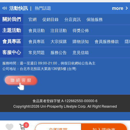
得獎公告
活動快訊
more
熱門話題
銀行優惠
關於我們
官網
促銷目錄
分店資訊
保險服務
偏遠地區配送
詐騙網頁！請小心！
主題活動
會員活動
注目活動
得獎公佈
會員專區
會員專區
大宗採購
購物須知
會員服務條款
隱
客服中心
常見問題
服務公告
意見信箱
服務時間：
週一至週日 09:00-21:00，例假日依網站公告為主
公司地址：
台北市北投區大業路136號5樓 (台灣)
食品業者登錄字號 A-122662550-00000-6
Copyright©2026 Uni-Prosperity Lifestyle Corp. All Right Reserved
0
立即購買
加入購物車