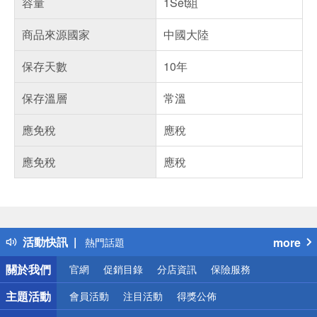
容量
1Set組
商品來源國家
中國大陸
保存天數
10年
保存溫層
常溫
應免稅
應稅
應免稅
應稅
偏遠地區配送
詐騙網頁！請小心！
得獎公告
活動快訊
more
熱門話題
銀行優惠
關於我們
官網
促銷目錄
分店資訊
保險服務
偏遠地區配送
詐騙網頁！請小心！
主題活動
會員活動
注目活動
得獎公佈