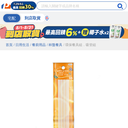
宅配
到店取貨
首頁
/ 日用生活
/ 餐廚用品
/ 杯盤餐具
/ 環保餐具組．吸管組