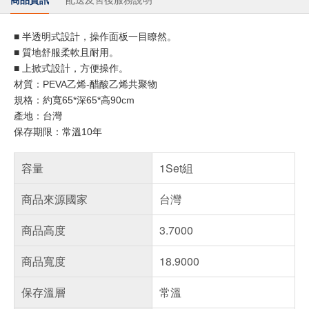
■ 半透明式設計，操作面板一目瞭然。
■ 質地舒服柔軟且耐用。
■ 上掀式設計，方便操作。
材質：PEVA乙烯-醋酸乙烯共聚物
規格：約寬65*深65*高90cm
產地：台灣
保存期限：常溫10年
容量
1Set組
商品來源國家
台灣
商品高度
3.7000
商品寬度
18.9000
保存溫層
常溫