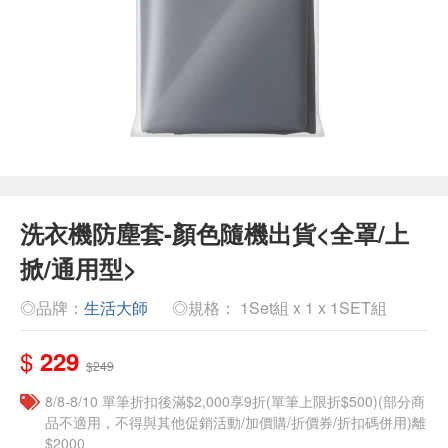
洗衣機防塵套-顏色隨機出貨<全罩/上
掀/通用型>
◎品牌：
生活大師
◎規格： 1Set組 x 1 x 1SET組
$
229
$249
8/8-8/10 單筆折扣後滿$2,000享9折(單筆上限折$500)(部分商
品不適用，不得與其他促銷活動/加價購/折價券/折扣碼併用)離
$2000