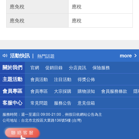
應免稅
應稅
應免稅
應稅
偏遠地區配送
詐騙網頁！請小心！
得獎公告
活動快訊
more
熱門話題
銀行優惠
關於我們
官網
促銷目錄
分店資訊
保險服務
偏遠地區配送
詐騙網頁！請小心！
主題活動
會員活動
注目活動
得獎公佈
會員專區
會員專區
大宗採購
購物須知
會員服務條款
隱
客服中心
常見問題
服務公告
意見信箱
服務時間：
週一至週日 09:00-21:00，例假日依網站公告為主
公司地址：
台北市北投區大業路136號5樓 (台灣)