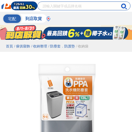
宅配
到店取貨
首頁
/ 傢俱寢飾
/ 收納整理
/ 防塵套．防護墊
/ 收納袋