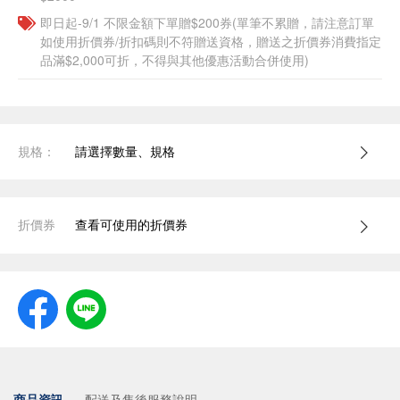
即日起-9/1 不限金額下單贈$200券(單筆不累贈，請注意訂單
如使用折價券/折扣碼則不符贈送資格，贈送之折價券消費指定
品滿$2,000可折，不得與其他優惠活動合併使用)
規格：
請選擇數量、規格
折價券
查看可使用的折價券
商品資訊
配送及售後服務說明