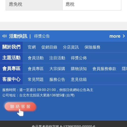
應免稅
應稅
偏遠地區配送
詐騙網頁！請小心！
得獎公告
活動快訊
more
熱門話題
銀行優惠
關於我們
官網
促銷目錄
分店資訊
保險服務
偏遠地區配送
詐騙網頁！請小心！
主題活動
會員活動
注目活動
得獎公佈
會員專區
會員專區
大宗採購
購物須知
會員服務條款
隱
客服中心
常見問題
服務公告
意見信箱
服務時間：
週一至週日 09:00-21:00，例假日依網站公告為主
公司地址：
台北市北投區大業路136號5樓 (台灣)
食品業者登錄字號 A-122662550-00000-6