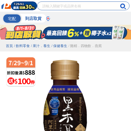
宅配
到店取貨
首頁
/ 飲料零食
/ 果汁．養生
/ 保健養生
/ 雞精．四物飲．燕窩