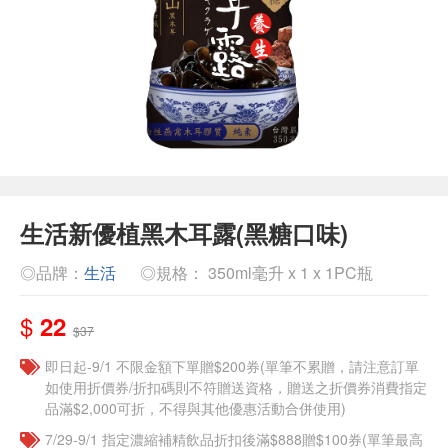
生活新優植黑木耳露(黑糖口味)
◎品牌：
生活
◎規格： 350ml毫升 x 1 x 1PC瓶
$
22
$37
即日起-9/1 不限金額下單贈$200券(單筆不累贈，請注意訂單
如使用折價券/折扣碼則不符贈送資格，贈送之折價券消費指定
品滿$2,000可折，不得與其他優惠活動合併使用)
7/29-9/1 指定濃縮補精飲品​折扣後滿$888贈$100券(單筆最高