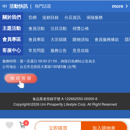
活動快訊
more
熱門話題
銀行優惠
關於我們
官網
促銷目錄
分店資訊
保險服務
偏遠地區配送
詐騙網頁！請小心！
主題活動
會員活動
注目活動
得獎公佈
會員專區
會員專區
大宗採購
購物須知
會員服務條款
隱
客服中心
常見問題
服務公告
意見信箱
服務時間：
週一至週日 09:00-21:00，例假日依網站公告為主
公司地址：
台北市北投區大業路136號5樓 (台灣)
食品業者登錄字號 A-122662550-00000-6
Copyright©2026 Uni-Prosperity Lifestyle Corp. All Right Reserved
0
立即購買
加入購物車