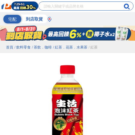
宅配
到店取貨
首頁
/ 飲料零食
/ 茶飲．咖啡
/ 紅茶．花茶．水果茶
/ 紅茶