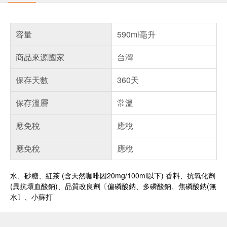
容量
590ml毫升
商品來源國家
台灣
保存天數
360天
保存溫層
常溫
應免稅
應稅
應免稅
應稅
水、砂糖、紅茶 (含天然咖啡因20mg/100ml以下) 香料、抗氧化劑
(異抗壞血酸鈉)、品質改良劑〔偏磷酸鈉、多磷酸鈉、焦磷酸鈉(無
水〕、小蘇打
偏遠地區配送
詐騙網頁！請小心！
得獎公告