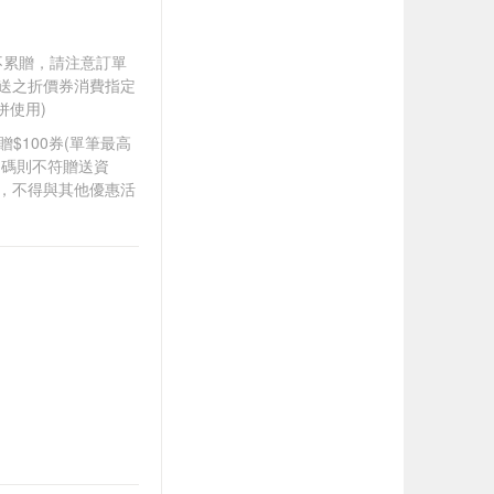
筆不累贈，請注意訂單
贈送之折價券消費指定
併使用)
8贈$100券(單筆最高
扣碼則不符贈送資
折，不得與其他優惠活