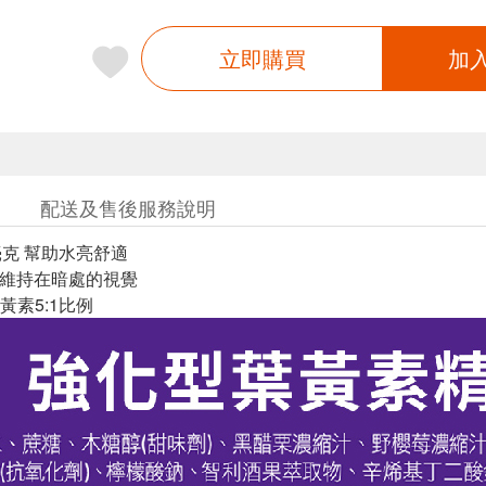
立即購買
加
配送及售後服務說明
毫克 幫助水亮舒適
助維持在暗處的視覺
黃素5:1比例