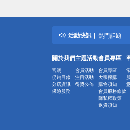
偏遠地區配
詐騙網頁！
得獎公告
活動快訊
熱門話題
銀行優惠
偏遠地區配
關於我們
主題活動
會員專區
詐騙網頁！
官網
會員活動
會員專區
促銷目錄
注目活動
大宗採購
分店資訊
得獎公佈
購物須知
保險服務
會員服務條款
隱私權政策
退貨須知