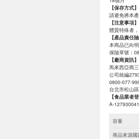
18個月
【保存方式】
請避免將本產
【注意事項】
體質特殊者，
【產品責任險
本商品已向明
保險單號：080
【廠商資訊】
馬來西亞商三
公司統編2793
0800-077-99
台北市松山區
【食品業者登
A-127930041
容量
商品來源國