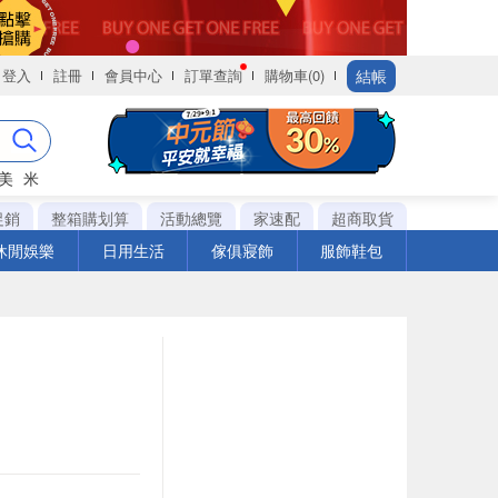
結帳
登入
註冊
會員中心
訂單查詢
購物車(0)
美
米
促銷
整箱購划算
活動總覽
家速配
超商取貨
休閒娛樂
日用生活
傢俱寢飾
服飾鞋包