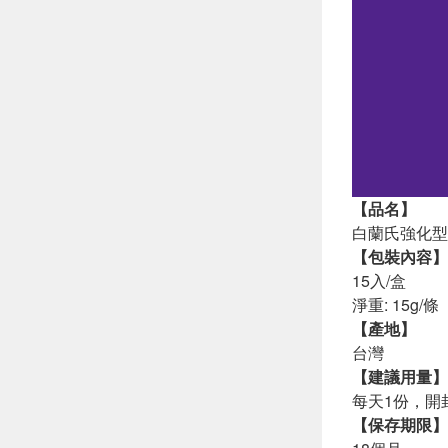
【品名】
白蘭氏強化
【包裝內容】
15入/盒
淨重: 15g/條
【產地】
台灣
【建議用量】
每天1份，開
【保存期限】