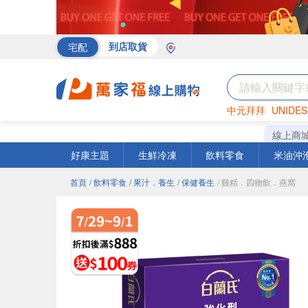
宅配
到店取貨
中元拜拜
UNIDES
海苔
巧克力
罐頭
線上商
好康主題
生鮮冷凍
飲料零食
米油沖
首頁
/ 飲料零食
/ 果汁．養生
/ 保健養生
/ 雞精．四物飲．燕窩