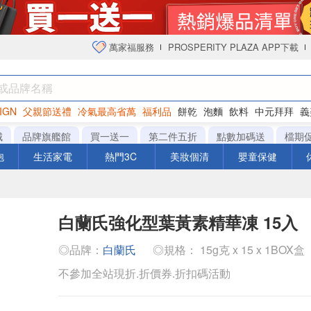
萬家福服務
PROSPERITY PLAZA APP下載
IGN
父親節送禮
冷氣最高省萬
福利品
餅乾
泡麵
飲料
中元拜拜
義
衛生紙
城
品牌旗艦館
買一送一
第二件五折
點數加碼送
檔期
泡
生活家電
熱門3C
美妝個清
嬰童保健
白蘭氏強化型葉黃素精華凍 15入
◎品牌：
白蘭氏
◎規格： 15g克 x 15 x 1BOX盒
不參加全站現折.折價券.折扣碼活動