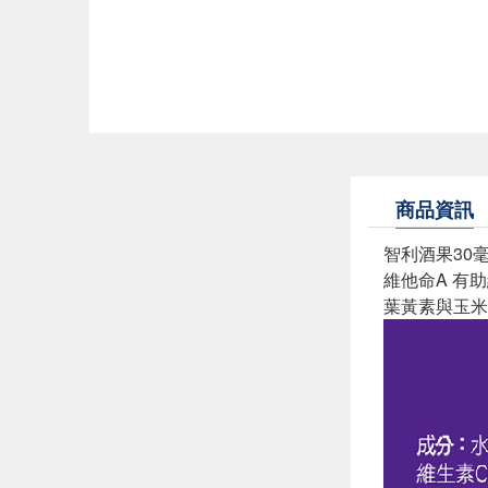
商品資訊
智利酒果30
維他命A 有
葉黃素與玉米