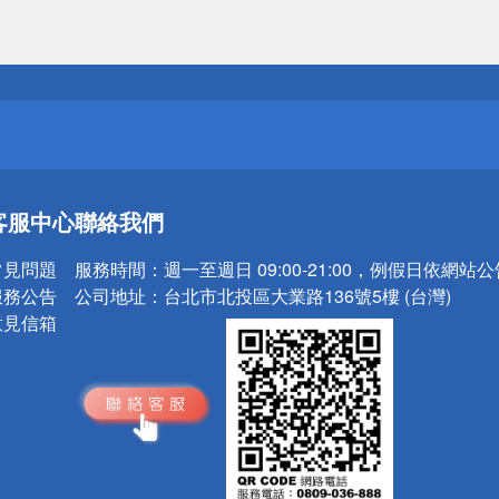
送
請小心！
送
客服中心
聯絡我們
請小心！
常見問題
服務時間：
週一至週日 09:00-21:00，例假日依網站
服務公告
公司地址：
台北市北投區大業路136號5樓 (台灣)
意見信箱