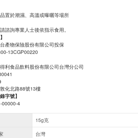
品置於潮濕、高溫或曝曬等場所
請諮詢專業人士後依指示食用。
】
台產物保險股份有限公司投保
0-13CGP00220
得利食品飲料股份有限公司台灣分公司
0041
9
敦化北路88號13樓
錄字號】
-00000-4
15g克
家
台灣