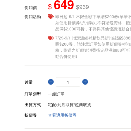
649
$
$969
促銷價
促銷活動
即日起-9/1 不限金額下單贈$200券(單
如使用折價券/折扣碼則不符贈送資格，
品滿$2,000可折，不得與其他優惠活動合
7/29-9/1 指定濃縮補精飲品​折扣後滿$88
贈$200券，請注意訂單如使用折價券/折
格，贈送之折價券消費指定品滿$888可
動合併使用)
數量
訂單類型
一般訂單
出貨方式
宅配/到店取貨/超商取貨
折價券
查看適用折價券