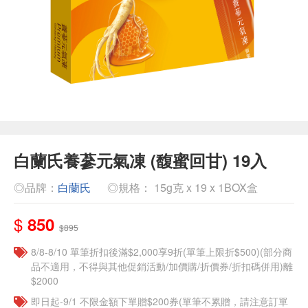
白蘭氏養蔘元氣凍 (馥蜜回甘) 19入
◎品牌：
白蘭氏
◎規格： 15g克 x 19 x 1BOX盒
$
850
$895
8/8-8/10 單筆折扣後滿$2,000享9折(單筆上限折$500)(部分商
品不適用，不得與其他促銷活動/加價購/折價券/折扣碼併用)離
$2000
即日起-9/1 不限金額下單贈$200券(單筆不累贈，請注意訂單