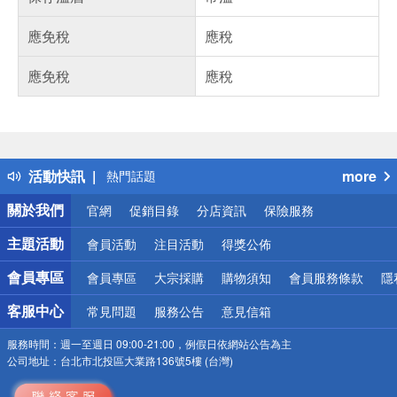
應免稅
應稅
應免稅
應稅
偏遠地區配送
詐騙網頁！請小心！
得獎公告
活動快訊
more
熱門話題
銀行優惠
關於我們
官網
促銷目錄
分店資訊
保險服務
偏遠地區配送
詐騙網頁！請小心！
主題活動
會員活動
注目活動
得獎公佈
會員專區
會員專區
大宗採購
購物須知
會員服務條款
隱
客服中心
常見問題
服務公告
意見信箱
服務時間：
週一至週日 09:00-21:00，例假日依網站公告為主
公司地址：
台北市北投區大業路136號5樓 (台灣)