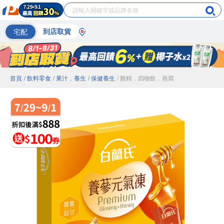
宅配
到店取貨
首頁
/ 飲料零食
/ 果汁．養生
/ 保健養生
/ 雞精．四物飲．燕窩