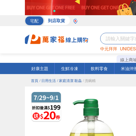
宅配
到店取貨
中元拜拜
UNIDES
海苔
巧克力
罐頭
線上商
好康主題
生鮮冷凍
飲料零食
米油沖
首頁
/ 日用生活
/ 家庭清潔 殺蟲
/ 洗碗精