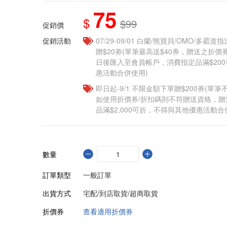
75
$
$99
促銷價
促銷活動
07/29-09/01 白蘭/熊寶貝/OMO/多霸
贈$20劵(單筆最高送$40券，贈送之折
日後匯入至會員帳戶，消費指定品滿$20
惠活動合併使用)
即日起-9/1 不限金額下單贈$200券(單
如使用折價券/折扣碼則不符贈送資格，
品滿$2,000可折，不得與其他優惠活動合
數量
訂單類型
一般訂單
出貨方式
宅配/到店取貨/超商取貨
折價券
查看適用折價券