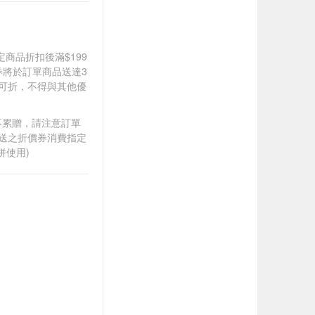
道指定商品折扣後滿$199
價券將於訂單商品送達3
0可折，不得與其他優
筆不累贈，請注意訂單
贈送之折價券消費指定
併使用)