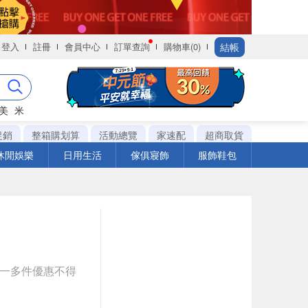
結帳
登入
註冊
會員中心
訂單查詢
購物車(0)
美
米
促銷
整箱購划算
活動總覽
家速配
超商取貨
休閒娛樂
日用生活
傢俱寢飾
服飾鞋包
送一多件優惠不得