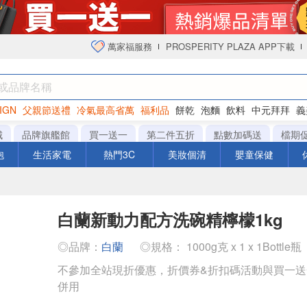
萬家福服務
PROSPERITY PLAZA APP下載
IGN
父親節送禮
冷氣最高省萬
福利品
餅乾
泡麵
飲料
中元拜拜
義
衛生紙
城
品牌旗艦館
買一送一
第二件五折
點數加碼送
檔期
泡
生活家電
熱門3C
美妝個清
嬰童保健
白蘭新動力配方洗碗精檸檬1kg
◎品牌：
白蘭
◎規格： 1000g克 x 1 x 1Bottle瓶
不參加全站現折優惠，折價券&折扣碼活動與買一
併用