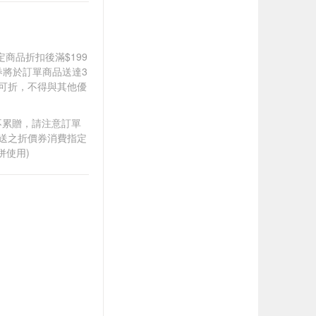
道指定商品折扣後滿$199
價券將於訂單商品送達3
0可折，不得與其他優
筆不累贈，請注意訂單
贈送之折價券消費指定
併使用)