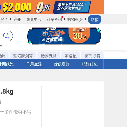
結帳
登入
註冊
會員中心
訂單查詢
購物車(0)
米
促銷
整箱購划算
活動總覽
家速配
超商取貨
休閒娛樂
日用生活
傢俱寢飾
服飾鞋包
8kg
瓶
送一多件優惠不得