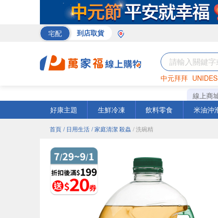
宅配
到店取貨
中元拜拜
UNIDES
巧克力
罐頭
咖啡
線上商
好康主題
生鮮冷凍
飲料零食
米油沖
首頁
/ 日用生活
/ 家庭清潔 殺蟲
/ 洗碗精