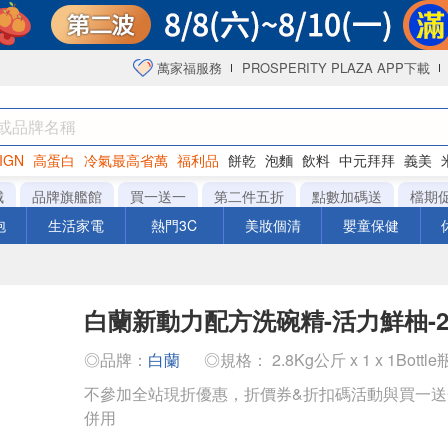
萬家福服務
PROSPERITY PLAZA APP下載
IGN
高蛋白
冷氣最高省萬
福利品
餅乾
泡麵
飲料
中元拜拜
義美
海苔
城
品牌旗艦館
買一送一
第二件五折
點數加碼送
檔期
泡
生活家電
熱門3C
美妝個清
嬰童保健
白蘭新動力配方洗碗精-活力鮮柚-2.
◎品牌：
白蘭
◎規格： 2.8Kg公斤 x 1 x 1Bottle
不參加全站現折優惠，折價券&折扣碼活動與買一
併用