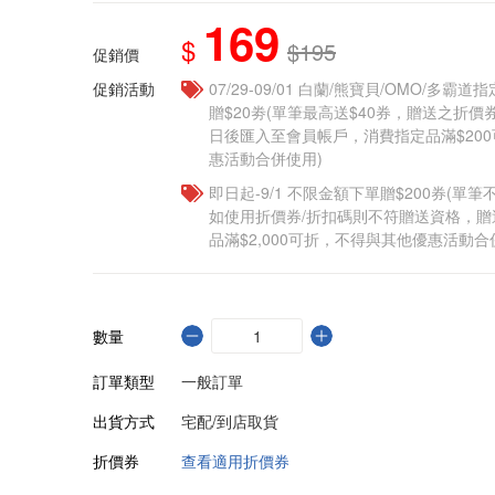
169
$
$195
促銷價
促銷活動
07/29-09/01 白蘭/熊寶貝/OMO/多霸
贈$20劵(單筆最高送$40券，贈送之折
日後匯入至會員帳戶，消費指定品滿$20
惠活動合併使用)
即日起-9/1 不限金額下單贈$200券(單
如使用折價券/折扣碼則不符贈送資格，
品滿$2,000可折，不得與其他優惠活動合
數量
訂單類型
一般訂單
出貨方式
宅配/到店取貨
折價券
查看適用折價券