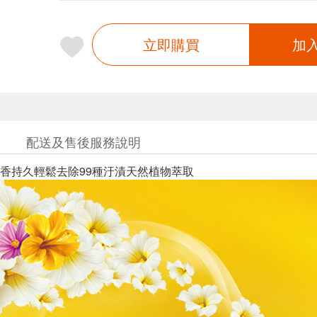
立即購買
加
配送及售後服務說明
香持久輕鬆去除99種汙漬天然植物萃取