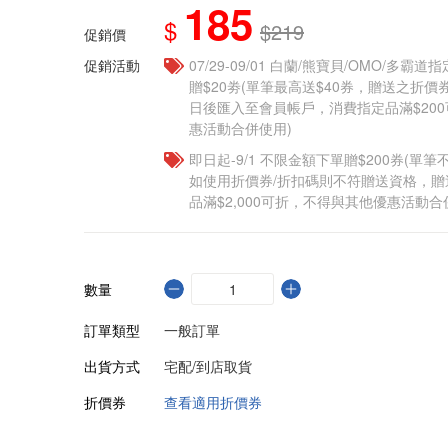
185
$
$219
促銷價
促銷活動
07/29-09/01 白蘭/熊寶貝/OMO/多霸
贈$20劵(單筆最高送$40券，贈送之折
日後匯入至會員帳戶，消費指定品滿$20
惠活動合併使用)
即日起-9/1 不限金額下單贈$200券(單
如使用折價券/折扣碼則不符贈送資格，
品滿$2,000可折，不得與其他優惠活動合
數量
訂單類型
一般訂單
出貨方式
宅配/到店取貨
折價券
查看適用折價券