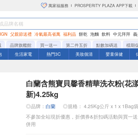
萬家福服務
PROSPERITY PLAZA APP下載
IGN
父親節送禮
冷氣最高省萬
福利品
餅乾
泡麵
飲料
中元拜拜
義
洋芋片
城
品牌旗艦館
買一送一
第二件五折
點數加碼送
檔期
泡
生活家電
熱門3C
美妝個清
嬰童保健
白蘭含熊寶貝馨香精華洗衣粉(花
新)4.25kg
◎品牌：
白蘭
◎規格： 4.25Kg公斤 x 1 x 1Bag
不參加全站現折優惠，折價券&折扣碼活動與買一
併用