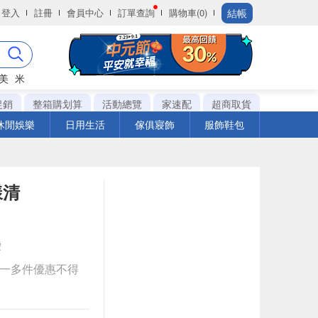
結帳
登入
註冊
會員中心
訂單查詢
購物車(0)
美
米
促銷
整箱購划算
活動總覽
家速配
超商取貨
休閒娛樂
日用生活
傢俱寢飾
服飾鞋包
漾清
袋
送一多件優惠不得