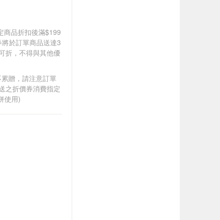
道指定商品折扣後滿$199
價券將於訂單商品送達3
0可折，不得與其他優
筆不累贈，請注意訂單
贈送之折價券消費指定
併使用)