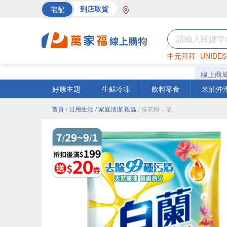
宅配
到店取貨
中元拜拜
UNIDES
巧克力
罐頭
海苔
線上商
好康主題
生鮮冷凍
飲料零食
米油沖
首頁
/ 日用生活
/ 家庭清潔 殺蟲
/ 洗衣粉．皂