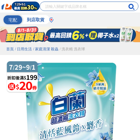
宅配
到店取貨
首頁
/ 日用生活
/ 家庭清潔 殺蟲
/ 洗衣精 洗衣球