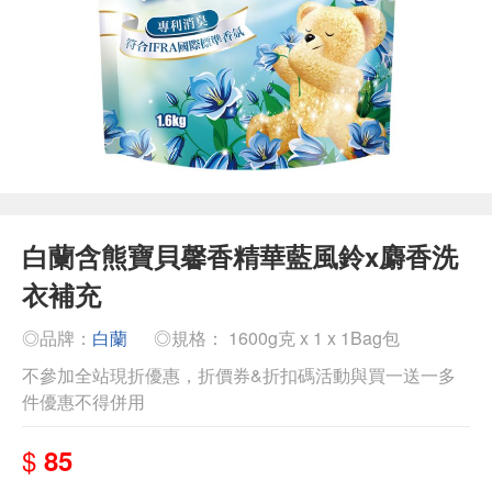
白蘭含熊寶貝馨香精華藍風鈴x麝香洗
衣補充
◎品牌：
白蘭
◎規格： 1600g克 x 1 x 1Bag包
不參加全站現折優惠，折價券&折扣碼活動與買一送一多
件優惠不得併用
$
85