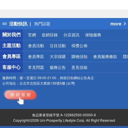
偏遠地區配送
詐騙網頁！請小心！
得獎公告
活動快訊
more
熱門話題
銀行優惠
關於我們
官網
促銷目錄
分店資訊
保險服務
偏遠地區配送
詐騙網頁！請小心！
主題活動
會員活動
注目活動
得獎公佈
會員專區
會員專區
大宗採購
購物須知
會員服務條款
隱
客服中心
常見問題
服務公告
意見信箱
服務時間：
週一至週日 09:00-21:00，例假日依網站公告為主
公司地址：
台北市北投區大業路136號5樓 (台灣)
食品業者登錄字號 A-122662550-00000-6
Copyright©2026 Uni-Prosperity Lifestyle Corp. All Right Reserved