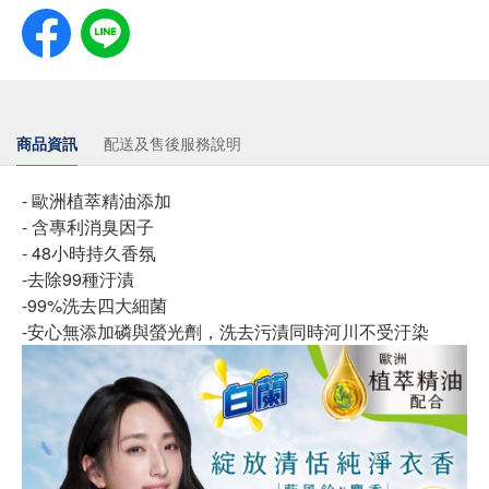
商品資訊
配送及售後服務說明
- 歐洲植萃精油添加
- 含專利消臭因子
- 48小時持久香氛
-去除99種汙漬
-99%洗去四大細菌
-安心無添加磷與螢光劑，洗去污漬同時河川不受汙染