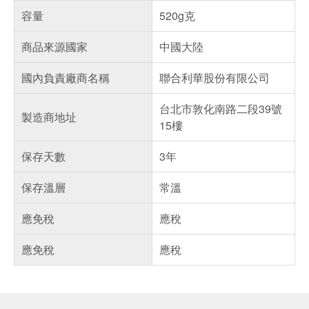
容量
520g克
商品來源國家
中國大陸
國內負責廠商名稱
聯合利華股份有限公司
台北市敦化南路二段39號
製造商地址
15樓
保存天數
3年
保存溫層
常溫
應免稅
應稅
應免稅
應稅
偏遠地區配送
詐騙網頁！請小心！