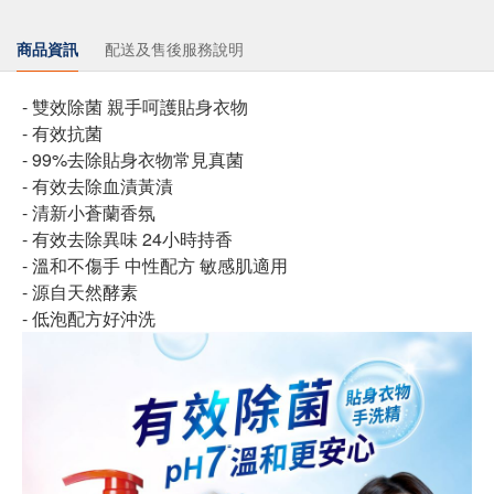
商品資訊
配送及售後服務說明
​- 雙效除菌 親手呵護貼身衣物
- 有效抗菌
- 99%去除貼身衣物常見真菌
- 有效去除血漬黃漬
- 清新小蒼蘭香氛
- 有效去除異味 24小時持香
- 溫和不傷手 中性配方 敏感肌適用
- 源自天然酵素
- 低泡配方好沖洗