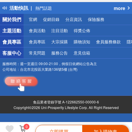
得獎公告
活動快訊
more
熱門話題
銀行優惠
關於我們
官網
促銷目錄
分店資訊
保險服務
偏遠地區配送
詐騙網頁！請小心！
主題活動
會員活動
注目活動
得獎公佈
會員專區
會員專區
大宗採購
購物須知
會員服務條款
隱
客服中心
常見問題
服務公告
意見信箱
服務時間：
週一至週日 09:00-21:00，例假日依網站公告為主
公司地址：
台北市北投區大業路136號5樓 (台灣)
食品業者登錄字號 A-122662550-00000-6
Copyright©2026 Uni-Prosperity Lifestyle Corp. All Right Reserved
0
立即購買
加入購物車