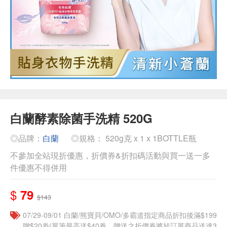
白蘭酵素除菌手洗精 520G
◎品牌：
白蘭
◎規格： 520g克 x 1 x 1BOTTLE瓶
不參加全站現折優惠，折價券&折扣碼活動與買一送一多
件優惠不得併用
$
79
$143
07/29-09/01 白蘭/熊寶貝/OMO/多霸道指定商品折扣後滿$199
贈$20劵(單筆最高送$40券，贈送之折價券將於訂單商品送達3