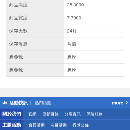
商品高度
25.3000
商品寬度
7.7000
保存天數
24月
保存溫層
常溫
應免稅
應稅
應免稅
應稅
偏遠地區配送
詐騙網頁！請小心！
得獎公告
活動快訊
more
熱門話題
銀行優惠
關於我們
官網
促銷目錄
分店資訊
保險服務
偏遠地區配送
詐騙網頁！請小心！
主題活動
會員活動
注目活動
得獎公佈