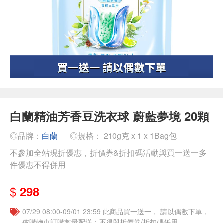
白蘭精油芳香豆洗衣球 蔚藍夢境 20顆
◎品牌：
白蘭
◎規格： 210g克 x 1 x 1Bag包
不參加全站現折優惠，折價券&折扣碼活動與買一送一多
件優惠不得併用
$
298
07/29 08:00-09/01 23:59 此商品買一送一， 請以偶數下單，
依購物車訂購數量配送；不得與折價券/折扣碼併用