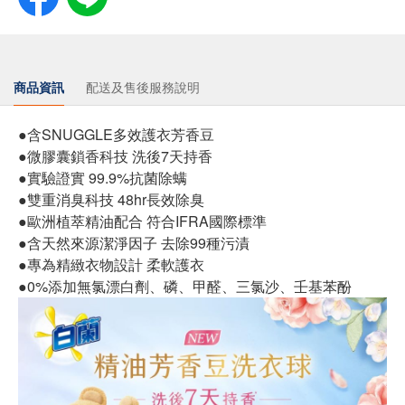
商品資訊
配送及售後服務說明
●含SNUGGLE多效護衣芳香豆
●微膠囊鎖香科技 洗後7天持香
●實驗證實 99.9%抗菌除螨
●雙重消臭科技 48hr長效除臭
●歐洲植萃精油配合 符合IFRA國際標準
●含天然來源潔淨因子 去除99種污漬
●專為精緻衣物設計 柔軟護衣
●0%添加無氯漂白劑、磷、甲醛、三氯沙、壬基苯酚