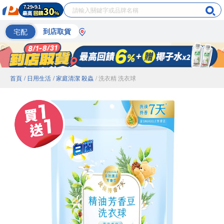
宅配
到店取貨
首頁
/ 日用生活
/ 家庭清潔 殺蟲
/ 洗衣精 洗衣球