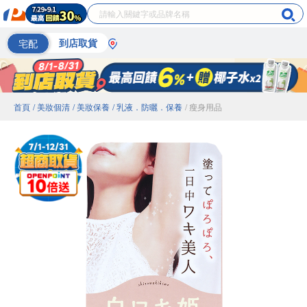
宅配
到店取貨
首頁
/ 美妝個清
/ 美妝保養
/ 乳液．防曬．保養
/ 瘦身用品