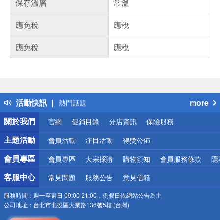
保存溫層
常溫
應免稅
應稅
應免稅
應稅
偏遠地區配送
詐騙網頁！請小心！
得獎公告
活動快訊
more
熱門話題
銀行優惠
關於我們
官網
促銷目錄
分店資訊
保險服務
偏遠地區配送
詐騙網頁！請小心！
主題活動
會員活動
注目活動
得獎公佈
會員專區
會員專區
大宗採購
購物須知
會員服務條款
隱
客服中心
常見問題
服務公告
意見信箱
服務時間：
週一至週日 09:00-21:00，例假日依網站公告為主
公司地址：
台北市北投區大業路136號5樓 (台灣)