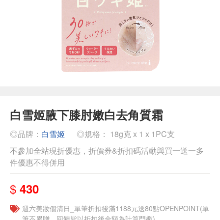
白雪姬腋下膝肘嫩白去角質霜
◎品牌：
白雪姬
◎規格： 18g克 x 1 x 1PC支
不參加全站現折優惠，折價券&折扣碼活動與買一送一多
件優惠不得併用
$
430
週六美妝個清日_單筆折扣後滿1188元送80點OPENPOINT(單
筆不累贈，回饋皆以折扣後金額為計算門檻)