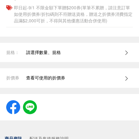
即日起-9/1 不限金額下單贈$200券(單筆不累贈，請注意訂單
如使用折價券/折扣碼則不符贈送資格，贈送之折價券消費指定
品滿$2,000可折，不得與其他優惠活動合併使用)
規格：
請選擇數量、規格
折價券
查看可使用的折價券
商品資訊
配送及售後服務說明