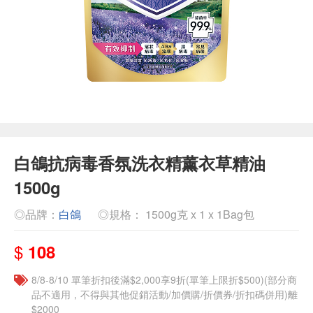
白鴿抗病毒香氛洗衣精薰衣草精油
1500g
◎品牌：
白鴿
◎規格： 1500g克 x 1 x 1Bag包
$
108
8/8-8/10 單筆折扣後滿$2,000享9折(單筆上限折$500)(部分商
品不適用，不得與其他促銷活動/加價購/折價券/折扣碼併用)離
$2000