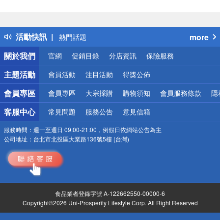
偏遠地區配送
詐騙網頁！請小心！
得獎公告
活動快訊
more
熱門話題
銀行優惠
關於我們
官網
促銷目錄
分店資訊
保險服務
偏遠地區配送
詐騙網頁！請小心！
主題活動
會員活動
注目活動
得獎公佈
會員專區
會員專區
大宗採購
購物須知
會員服務條款
隱
客服中心
常見問題
服務公告
意見信箱
服務時間：
週一至週日 09:00-21:00，例假日依網站公告為主
公司地址：
台北市北投區大業路136號5樓 (台灣)
食品業者登錄字號 A-122662550-00000-6
Copyright©2026 Uni-Prosperity Lifestyle Corp. All Right Reserved