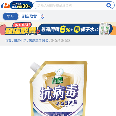
宅配
到店取貨
首頁
/ 日用生活
/ 家庭清潔 殺蟲
/ 洗衣精 洗衣球