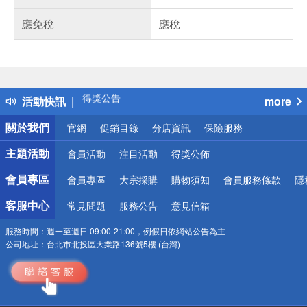
應免稅
應稅
偏遠地區配送
詐騙網頁！請小心！
得獎公告
活動快訊
more
熱門話題
銀行優惠
關於我們
官網
促銷目錄
分店資訊
保險服務
偏遠地區配送
詐騙網頁！請小心！
主題活動
會員活動
注目活動
得獎公佈
會員專區
會員專區
大宗採購
購物須知
會員服務條款
隱
客服中心
常見問題
服務公告
意見信箱
服務時間：
週一至週日 09:00-21:00，例假日依網站公告為主
公司地址：
台北市北投區大業路136號5樓 (台灣)