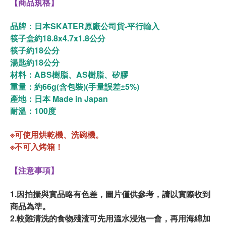
【商品規格】
品牌：日本SKATER原廠公司貨-平行輸入
筷子盒約18.8x4.7x1.8公分
筷子約18公分
湯匙約18公分
材料：ABS樹脂、AS樹脂、矽膠
重量：約66g(含包裝)(手量誤差±5%)
產地：日本 Made in Japan
耐溫：100度
※可使用烘乾機、洗碗機。
※不可入烤箱！
【注意事項】
1.因拍攝與實品略有色差，圖片僅供參考，請以實際收到
商品為準。
2.較難清洗的食物殘渣可先用溫水浸泡一會，再用海綿加