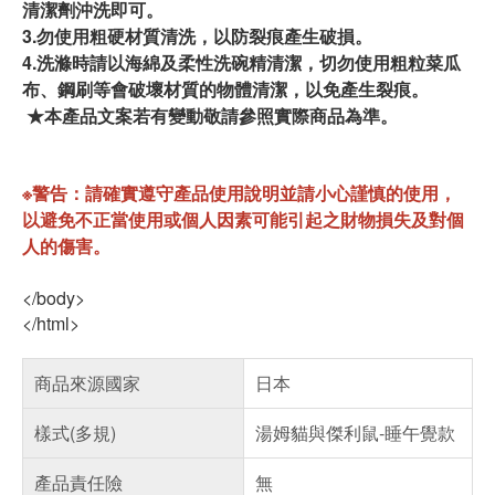
清潔劑沖洗即可。
3.勿使用粗硬材質清洗，以防裂痕產生破損。
4.洗滌時請以海綿及柔性洗碗精清潔，切勿使用粗粒菜瓜
布、鋼刷等會破壞材質的物體清潔，以免產生裂痕。
★本產品文案若有變動敬請參照實際商品為準。
※警告：請確實遵守產品使用說明並請小心謹慎的使用，
以避免不正當使用或個人因素可能引起之財物損失及對個
人的傷害。
</body>
</html>
商品來源國家
日本
樣式(多規)
湯姆貓與傑利鼠-睡午覺款
產品責任險
無