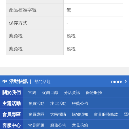
產品核准字號
無
保存方式
-
應免稅
應稅
應免稅
應稅
偏遠地區配送
詐騙網頁！請小心！
得獎公告
活動快訊
more
熱門話題
銀行優惠
關於我們
官網
促銷目錄
分店資訊
保險服務
偏遠地區配送
詐騙網頁！請小心！
主題活動
會員活動
注目活動
得獎公佈
會員專區
會員專區
大宗採購
購物須知
會員服務條款
隱
客服中心
常見問題
服務公告
意見信箱