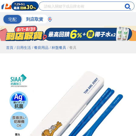
宅配
到店取貨
首頁
/ 日用生活
/ 餐廚用品
/ 杯盤餐具
/ 餐具