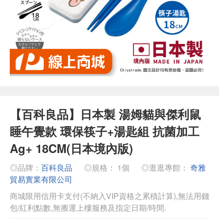
【百科良品】日本製 湯姆貓與傑利鼠
睡午覺款 環保筷子+湯匙組 抗菌加工
Ag+ 18CM(日本境內版)
◎品牌：
百科良品
◎規格： 1個
◎逛逛專館：
奇雅
貿易實業有限公司
商城限用信用卡支付(不納入VIP資格之累積計算),無法用錢
包/紅利點數,無搬運上樓服務及指定日期/時間.