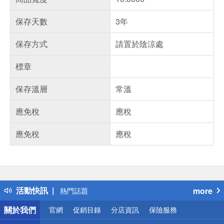
保存天數
3年
保存方式
請置於陰涼處
標章
保存溫層
常溫
應免稅
應稅
應免稅
應稅
偏遠地區配送
詐騙網頁！請小心！
得獎公告
活動快訊
more
熱門話題
銀行優惠
關於我們
官網
促銷目錄
分店資訊
保險服務
偏遠地區配送
詐騙網頁！請小心！