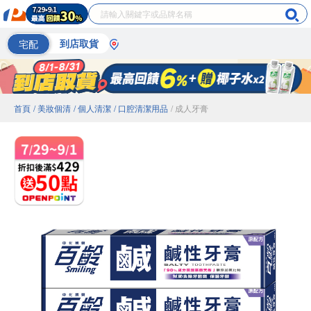
宅配
到店取貨
首頁
/ 美妝個清
/ 個人清潔
/ 口腔清潔用品
/ 成人牙膏