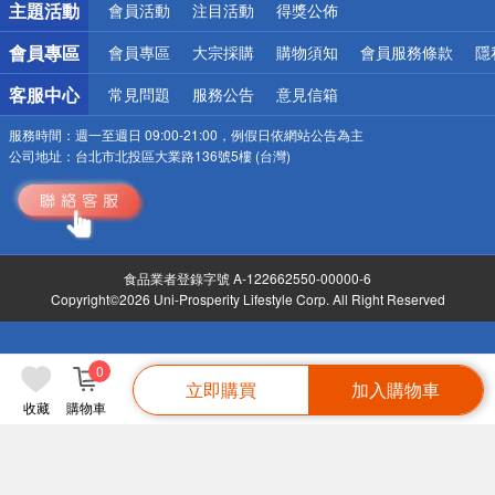
主題活動
會員活動
注目活動
得獎公佈
會員專區
會員專區
大宗採購
購物須知
會員服務條款
隱
客服中心
常見問題
服務公告
意見信箱
服務時間：
週一至週日 09:00-21:00，例假日依網站公告為主
公司地址：
台北市北投區大業路136號5樓 (台灣)
食品業者登錄字號 A-122662550-00000-6
Copyright©2026 Uni-Prosperity Lifestyle Corp. All Right Reserved
0
立即購買
加入購物車
收藏
購物車