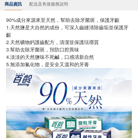
商品資訊
配送及售後服務說明
90%成分來源來至天然，幫助去除牙菌斑，保護牙齦
1.天然鹽是大自然的成份，可深入齒縫清除齒垢並保護牙
齦
2.天然礦物鈣護齒配方，清潔並保護琺瑯質
3.幫助去除牙菌斑，預防口腔異味
4.淡淡的天然鹽味不死鹹，口感清新自然
5.無添加氟化物，是安全又溫和的牙膏