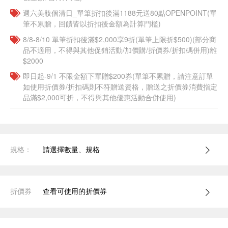
週六美妝個清日_單筆折扣後滿1188元送80點OPENPOINT(單
筆不累贈，回饋皆以折扣後金額為計算門檻)
8/8-8/10 單筆折扣後滿$2,000享9折(單筆上限折$500)(部分商
品不適用，不得與其他促銷活動/加價購/折價券/折扣碼併用)離
$2000
即日起-9/1 不限金額下單贈$200券(單筆不累贈，請注意訂單
如使用折價券/折扣碼則不符贈送資格，贈送之折價券消費指定
品滿$2,000可折，不得與其他優惠活動合併使用)
規格：
請選擇數量、規格
折價券
查看可使用的折價券