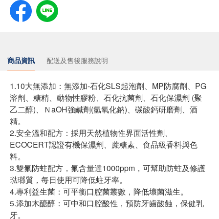
商品資訊
配送及售後服務說明
1.10大無添加：無添加-石化SLS起泡劑、MP防腐劑、PG
溶劑、糖精、動物性膠粉、石化抗菌劑、石化保濕劑 (聚
乙二醇)、ＮaOH強鹹劑(氫氧化鈉)、碳酸鈣研磨劑、酒
精。
2.安全溫和配方：採用天然植物性界面活性劑、
ECOCERT認證有機保濕劑、蔗糖素、食品級香料與色
料。
3.雙氟防蛀配方，氟含量達1000ppm，可幫助防蛀及修護
琺瑯質，每日使用可降低蛀牙率。
4.專利益生菌：可平衡口腔菌叢數，降低壞菌滋生。
5.添加木醣醇：可中和口腔酸性，預防牙齒酸蝕，保健乳
牙。