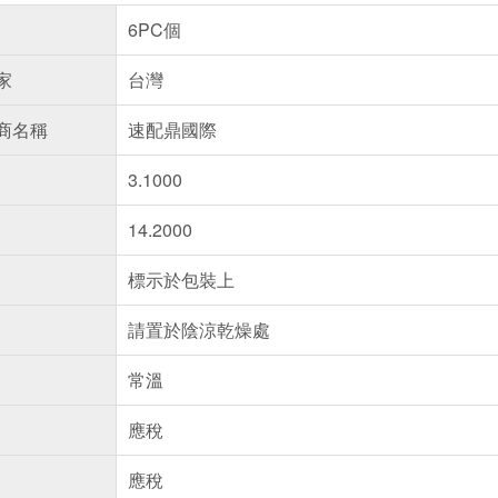
6PC個
家
台灣
商名稱
速配鼎國際
3.1000
14.2000
標示於包裝上
請置於陰涼乾燥處
常溫
應稅
應稅