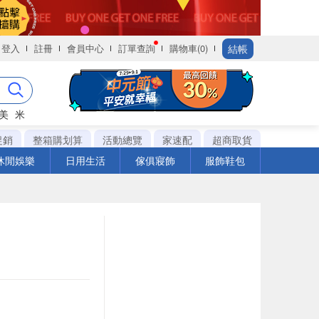
結帳
登入
註冊
會員中心
訂單查詢
購物車(0)
美
米
促銷
整箱購划算
活動總覽
家速配
超商取貨
休閒娛樂
日用生活
傢俱寢飾
服飾鞋包