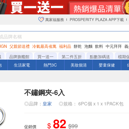
萬家福服務
PROSPERITY PLAZA APP下載
IGN
父親節送禮
冷氣最高省萬
福利品
餅乾
泡麵
飲料
中元拜拜
義
衛生紙
城
品牌旗艦館
買一送一
第二件五折
點數加碼送
檔期
泡
生活家電
熱門3C
美妝個清
嬰童保健
不鏽鋼夾-6入
◎品牌：
皇家
◎規格： 6PC個 x 1 x 1PACK包
82
$
$99
促銷價