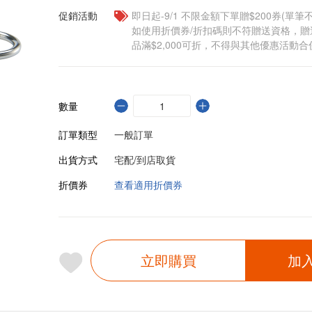
促銷活動
即日起-9/1 不限金額下單贈$200券(單
如使用折價券/折扣碼則不符贈送資格，
品滿$2,000可折，不得與其他優惠活動合
數量
訂單類型
一般訂單
出貨方式
宅配/到店取貨
折價券
查看適用折價券
立即購買
加