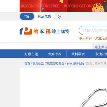
宅配
到店取貨
中元拜拜
UNIDES
海苔
巧克力
罐頭
線上商
好康主題
生鮮冷凍
飲料零食
米油沖
首頁
/ 日用生活
/ 家庭清潔 殺蟲
/ 衣物洗晾收納
/ 洗衣．晾衣用具