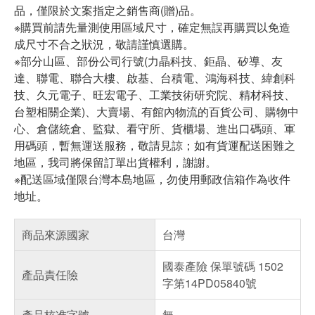
品，僅限於文案指定之銷售商(贈)品。
※購買前請先量測使用區域尺寸，確定無誤再購買以免造
成尺寸不合之狀況，敬請謹慎選購。
※部分山區、部份公司行號(力晶科技、鉅晶、矽導、友
達、聯電、聯合大樓、啟基、台積電、鴻海科技、緯創科
技、久元電子、旺宏電子、工業技術研究院、精材科技、
台塑相關企業)、大賣場、有館內物流的百貨公司、購物中
心、倉儲統倉、監獄、看守所、貨櫃場、進出口碼頭、軍
用碼頭，暫無運送服務，敬請見諒；如有貨運配送困難之
地區，我司將保留訂單出貨權利，謝謝。
※配送區域僅限台灣本島地區，勿使用郵政信箱作為收件
地址。
商品來源國家
台灣
國泰產險 保單號碼 1502
產品責任險
字第14PD05840號
產品核准字號
無