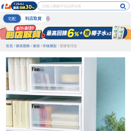
宅配
到店取貨
首頁
/ 傢俱寢飾
/ 傢俱
/ 衣物層架
/ 塑膠整理架