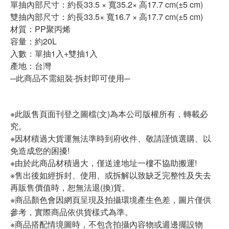
單抽內部尺寸：約長33.5 × 寬35.2× 高17.7 cm(±5 cm)
雙抽內部尺寸：約長33.5× 寬16.7 × 高17.7 cm(±5 cm)
材質：PP聚丙烯
容量：約20L
入數：單抽1入+雙抽1入
產地：台灣
─此商品不需組裝‧拆封即可使用─
※此販售頁面刊登之圖檔(文)為本公司版權所有，轉載必
究。
※因材積過大貨運無法準時到府收件、敬請謹慎選購、以
免造成您的困擾!
※由於此商品材積過大，僅送達地址一樓不協助搬運!
※售出後如經拆封、使用、或拆解以致缺乏完整性及失去
再販售價值時，恕無法退(換)貨。
※商品顏色會因網頁呈現及拍攝環境產生色差，圖片僅供
參考，實際商品依供貨樣式為準。
※商品搭配情境圖時，不包含拍攝內容物或週邊擺設物