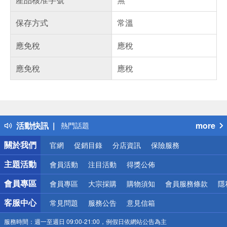
保存方式
常溫
應免稅
應稅
應免稅
應稅
偏遠地區配送
詐騙網頁！請小心！
得獎公告
活動快訊
more
熱門話題
銀行優惠
關於我們
官網
促銷目錄
分店資訊
保險服務
偏遠地區配送
詐騙網頁！請小心！
主題活動
會員活動
注目活動
得獎公佈
會員專區
會員專區
大宗採購
購物須知
會員服務條款
隱
客服中心
常見問題
服務公告
意見信箱
服務時間：
週一至週日 09:00-21:00，例假日依網站公告為主