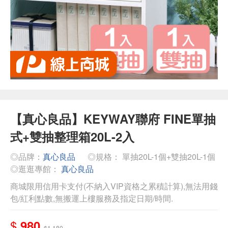
【真心良品】KEYWAY聯府 FINE單抽
式+雙抽整理箱20L-2入
◎品牌：
真心良品
◎規格： 單抽20L-1個+雙抽20L-1個
◎逛逛專館：
真心良品
商城限用信用卡支付(不納入VIP資格之累積計算),無法用錢
包/紅利點數,無搬運上樓服務及指定日期/時間.
$
980
$1,180