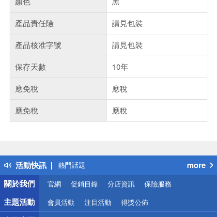
顏色
黑
產品責任險
請見包裝
產品核准字號
請見包裝
保存天數
10年
應免稅
應稅
應免稅
應稅
偏遠地區配送
詐騙網頁！請小心！
得獎公告
活動快訊
more
熱門話題
銀行優惠
關於我們
官網
促銷目錄
分店資訊
保險服務
偏遠地區配送
詐騙網頁！請小心！
主題活動
會員活動
注目活動
得獎公佈