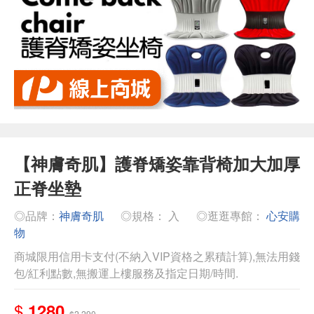
【神膚奇肌】護脊矯姿靠背椅加大加厚
正脊坐墊
◎品牌：
神膚奇肌
◎規格： 入
◎逛逛專館：
心安購
物
商城限用信用卡支付(不納入VIP資格之累積計算),無法用錢
包/紅利點數,無搬運上樓服務及指定日期/時間.
$
1280
$2,290