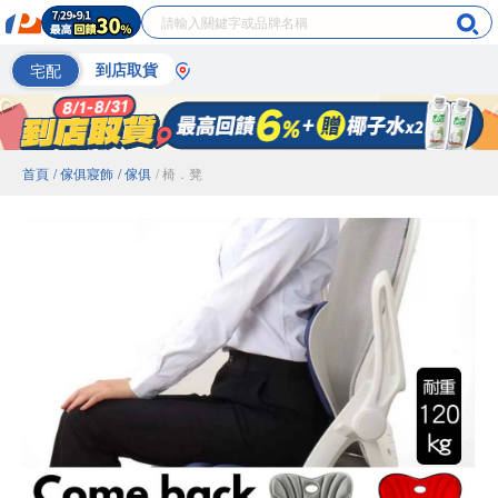
宅配
到店取貨
首頁
/ 傢俱寢飾
/ 傢俱
/ 椅．凳