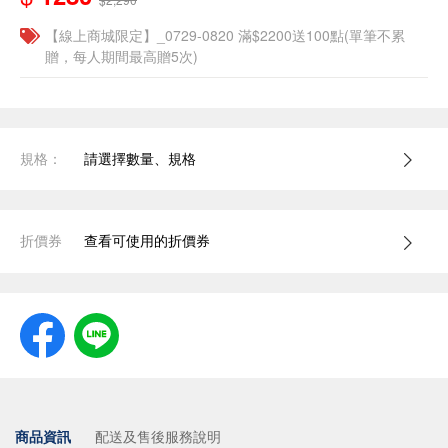
【線上商城限定】_0729-0820 滿$2200送100點(單筆不累
贈，每人期間最高贈5次)
規格：
請選擇數量、規格
折價券
查看可使用的折價券
商品資訊
配送及售後服務說明