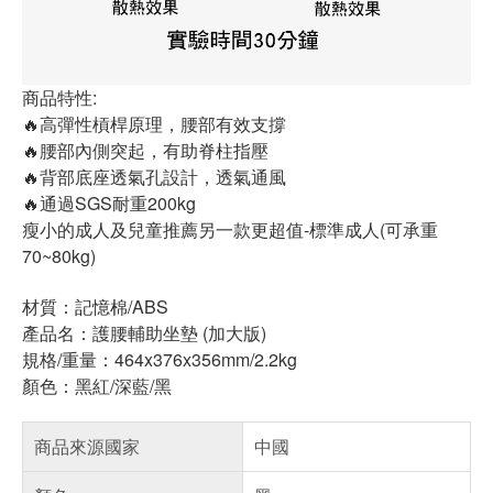
商品特性:
🔥高彈性槓桿原理，腰部有效支撐
🔥腰部內側突起，有助脊柱指壓
🔥背部底座透氣孔設計，透氣通風
🔥通過SGS耐重200kg
瘦小的成人及兒童推薦另一款更超值-標準成人(可承重
70~80kg)
材質：記憶棉/ABS
產品名：護腰輔助坐墊 (加大版)
規格/重量：464x376x356mm/2.2kg
顏色：黑紅/深藍/黑
商品來源國家
中國