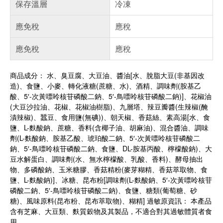
保存溫層
冷凍
應免稅
應稅
應免稅
應稅
商品成分： 水、臭豆腐、大豆油、醬油[水、脫脂大豆(非基因改
造)、食鹽、小麥、轉化液糖(蔗糖、水)、酒精、調味劑(胺基乙
酸、5′-次黃嘌呤核苷磷酸二鈉、5′-鳥嘌呤核苷磷酸二鈉)]、花椒油
(大豆沙拉油、花椒、花椒油樹脂)、九層塔、辣豆瓣醬(生辣椒(醃
漬辣椒)、蠶豆、食用鹽(無碘))、朝天椒、香菇絲、素高湯[水、食
鹽、L-麩酸鈉、蔗糖、香料(含椰子油、胡麻油)、混合醬油、調味
劑(L-麩酸鈉、胺基乙酸、琥珀酸二鈉、5′-次黃嘌呤核苷磷酸二
鈉、5′-鳥嘌呤核苷磷酸二鈉、食鹽、DL-胺基丙酸、檸檬酸鈉)、大
豆水解蛋白、調味劑(水、無水檸檬酸、乳酸、香料)、酵母抽出
物、多磷酸鈉、玉米糖膠、香菇精粉(麥芽糊精、香菇萃取物、食
鹽、L-麩酸鈉)]、冰糖、昆布粉[調味劑(L-麩酸鈉、5′-次黃嘌呤核苷
磷酸二鈉、5′-鳥嘌呤核苷磷酸二鈉)、食鹽、糖類(葡萄糖、砂
糖)、風味原料(昆布粉、昆布萃取物)、糊精] 過敏原資訊： 本產品
含有芝麻、大豆類、麩質穀物及其製品，不適合對其過敏體質者食
用。