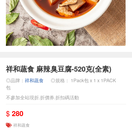
祥和蔬食 麻辣臭豆腐-520克(全素)
◎品牌：
祥和蔬食
◎規格： 1Pack包 x 1 x 1PACK
包
不參加全站現折.折價券.折扣碼活動
$
280
祥和蔬食