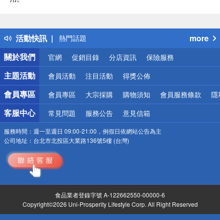
偏遠地區配送
詐騙網頁！請小心！
得獎公告
活動快訊
more
熱門話題
銀行優惠
關於我們
官網
促銷目錄
分店資訊
保險服務
偏遠地區配送
詐騙網頁！請小心！
主題活動
會員活動
注目活動
得獎公佈
會員專區
會員專區
大宗採購
購物須知
會員服務條款
隱
客服中心
常見問題
服務公告
意見信箱
服務時間：
週一至週日 09:00-21:00，例假日依網站公告為主
公司地址：
台北市北投區大業路136號5樓 (台灣)
食品業者登錄字號 A-122662550-00000-6
Copyright©2026 Uni-Prosperity Lifestyle Corp. All Right Reserved