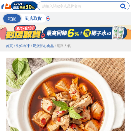
宅配
到店取貨
首頁
/ 生鮮冷凍
/ 奶蛋點心食品
/ 網路人氣