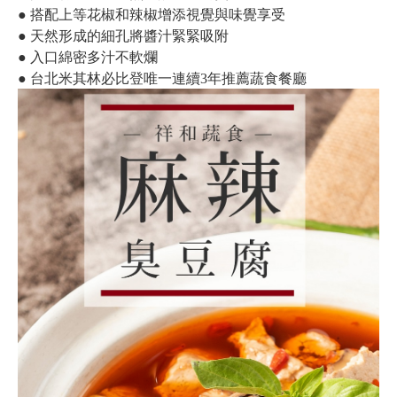
● 搭配上等花椒和辣椒增添視覺與味覺享受
● 天然形成的細孔將醬汁緊緊吸附
● 入口綿密多汁不軟爛
● 台北米其林必比登唯一連續3年推薦蔬食餐廳