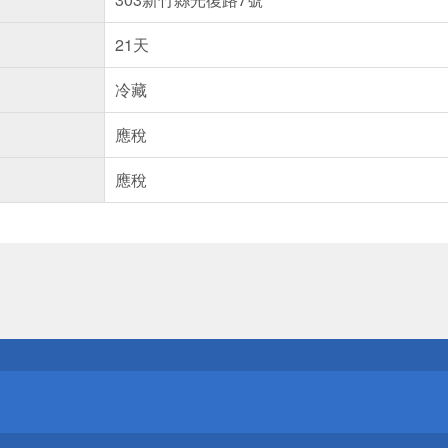
21天
冷藏
應稅
應稅
送
請小心！