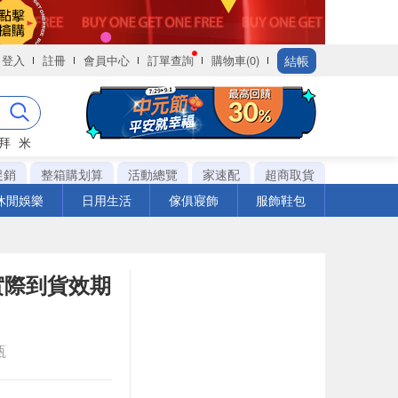
結帳
登入
註冊
會員中心
訂單查詢
購物車(0)
拜
米
促銷
整箱購划算
活動總覽
家速配
超商取貨
休閒娛樂
日用生活
傢俱寢飾
服飾鞋包
實際到貨效期
瓶