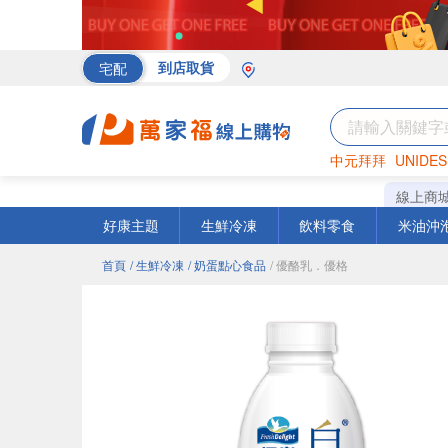
宅配
到店取貨
中元拜拜
UNIDES
罐頭
海苔
巧克力
線上商
好康主題
生鮮冷凍
飲料零食
米油沖
首頁
/ 生鮮冷凍
/ 奶蛋點心食品
/ 優酪乳．優格