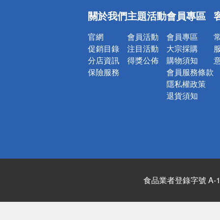
偏遠地區配
關於我們
主題活動
會員專區
詐騙網頁！
官網
會員活動
會員專區
促銷目錄
注目活動
大宗採購
分店資訊
得獎公佈
購物須知
保險服務
會員服務條款
隱私權政策
退貨須知
食品業者登錄字號 A-122