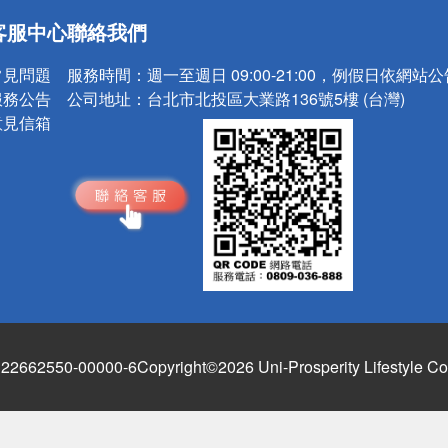
送
客服中心
聯絡我們
請小心！
常見問題
服務時間：
週一至週日 09:00-21:00，例假日依網站
服務公告
公司地址：
台北市北投區大業路136號5樓 (台灣)
意見信箱
662550-00000-6
Copyright©2026 Uni-Prosperity Lifestyle Co