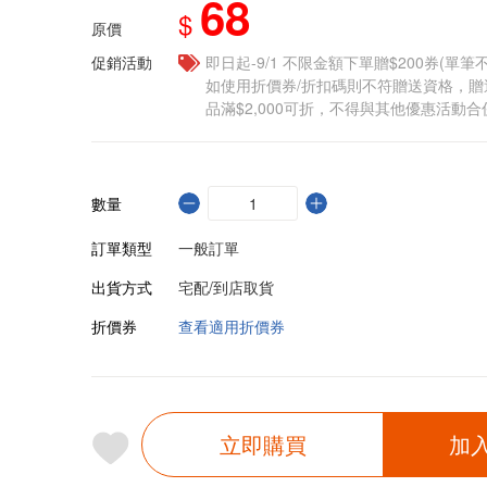
68
$
原價
促銷活動
即日起-9/1 不限金額下單贈$200券(單
如使用折價券/折扣碼則不符贈送資格，
品滿$2,000可折，不得與其他優惠活動合
數量
訂單類型
一般訂單
出貨方式
宅配/到店取貨
折價券
查看適用折價券
立即購買
加