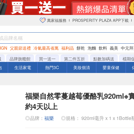
萬家福服務
PROSPERITY PLAZA APP下載
IGN
父親節送禮
冷氣最高省萬
福利品
餅乾
泡麵
飲料
義美
中元拜
衛生紙
城
品牌旗艦館
買一送一
第二件五折
點數加碼送
檔期
泡
生活家電
熱門3C
美妝個清
嬰童保健
福樂自然零蔓越莓優酪乳920ml※
約4天以上
◎品牌：
福樂
◎規格： 920ml毫升 x 1 x 1Bottle