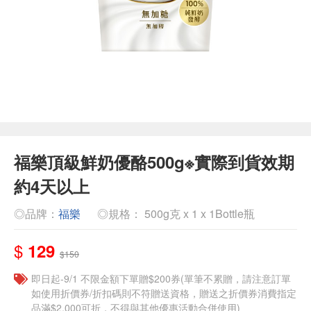
福樂頂級鮮奶優酪500g※實際到貨效期
約4天以上
◎品牌：
福樂
◎規格： 500g克 x 1 x 1Bottle瓶
$
129
$150
即日起-9/1 不限金額下單贈$200券(單筆不累贈，請注意訂單
如使用折價券/折扣碼則不符贈送資格，贈送之折價券消費指定
品滿$2,000可折，不得與其他優惠活動合併使用)