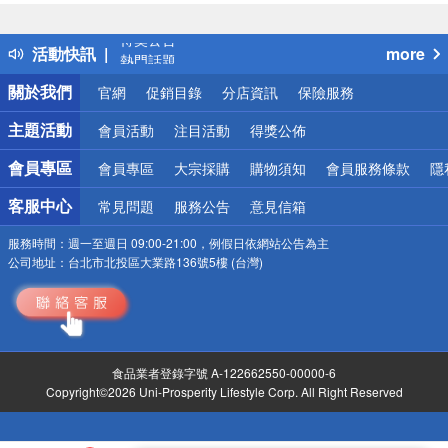
詐騙網頁！請小心！
得獎公告
活動快訊
more
熱門話題
銀行優惠
關於我們
官網
促銷目錄
分店資訊
保險服務
偏遠地區配送
詐騙網頁！請小心！
主題活動
會員活動
注目活動
得獎公佈
會員專區
會員專區
大宗採購
購物須知
會員服務條款
隱
客服中心
常見問題
服務公告
意見信箱
服務時間：
週一至週日 09:00-21:00，例假日依網站公告為主
公司地址：
台北市北投區大業路136號5樓 (台灣)
食品業者登錄字號 A-122662550-00000-6
Copyright©2026 Uni-Prosperity Lifestyle Corp. All Right Reserved