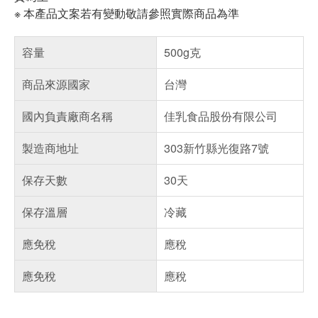
※ 本產品文案若有變動敬請參照實際商品為準
容量
500g克
商品來源國家
台灣
國內負責廠商名稱
佳乳食品股份有限公司
製造商地址
303新竹縣光復路7號
保存天數
30天
保存溫層
冷藏
應免稅
應稅
應免稅
應稅
偏遠地區配送