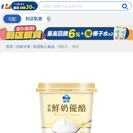
宅配
到店取貨
首頁
/ 生鮮冷凍
/ 奶蛋點心食品
/ 優酪乳．優格