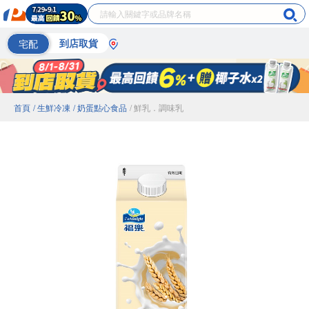
宅配
到店取貨
首頁
/ 生鮮冷凍
/ 奶蛋點心食品
/ 鮮乳．調味乳