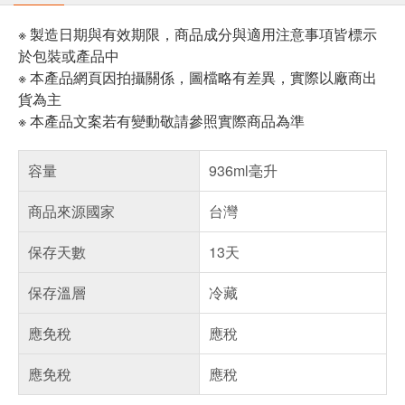
※ 製造日期與有效期限，商品成分與適用注意事項皆標示
於包裝或產品中
※ 本產品網頁因拍攝關係，圖檔略有差異，實際以廠商出
貨為主
※ 本產品文案若有變動敬請參照實際商品為準
容量
936ml毫升
商品來源國家
台灣
保存天數
13天
保存溫層
冷藏
應免稅
應稅
應免稅
應稅
偏遠地區配送
詐騙網頁！請小心！