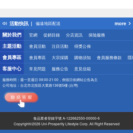
得獎公告
熱門話題
銀行優惠
活動快訊
more
偏遠地區配送
詐騙網頁！請小心！
關於我們
官網
促銷目錄
分店資訊
保險服務
主題活動
會員活動
注目活動
得獎公佈
會員專區
會員專區
大宗採購
購物須知
會員服務條款
隱
客服中心
常見問題
服務公告
意見信箱
服務時間：
週一至週日 09:00-21:00，例假日依網站公告為主
公司地址：
台北市北投區大業路136號5樓 (台灣)
食品業者登錄字號 A-122662550-00000-6
Copyright©2026 Uni-Prosperity Lifestyle Corp. All Right Reserved