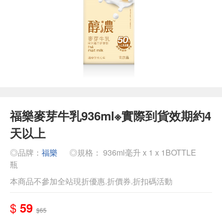
福樂麥芽牛乳936ml※實際到貨效期約4
天以上
◎品牌：
福樂
◎規格： 936ml毫升 x 1 x 1BOTTLE
瓶
本商品不參加全站現折優惠.折價券.折扣碼活動
$
59
$65