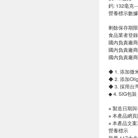
鈣: 132毫克-----
營養標示數據
剩餘保存期限
食品業者登錄字號:
國內負責廠商
國內負責廠商電話
國內負責廠商
◆ 1. 添
◆ 2. 添加
◆ 3. 採
◆ 4. SI
※ 製造日期
※ 本產品網
※ 本產品文
營養標示
熱量 117大卡