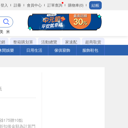
結帳
登入
註冊
會員中心
訂單查詢
購物車(0)
美
米
促銷
整箱購划算
活動總覽
家速配
超商取貨
休閒娛樂
日用生活
傢俱寢飾
服飾鞋包
瓶
$175贈10點
皆以折扣後金額為計算門