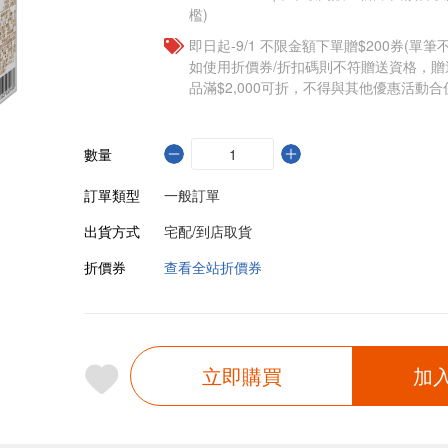
檻)
即日起-9/1 不限金額下單贈$200券(單
如使用折價券/折扣碼則不符贈送資格，
品滿$2,000可折，不得與其他優惠活動合
數量
訂單類型
一般訂單
出貨方式
宅配/到店取貨
折價券
查看全站折價券
立即購買
加