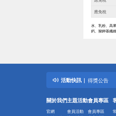
應免稅
水、乳粉、高果
鈣、羧鉀基纖維
偏遠地區配
詐騙網頁！
得獎公告
活動快訊
熱門話題
銀行優惠
偏遠地區配
關於我們
主題活動
會員專區
詐騙網頁！
官網
會員活動
會員專區