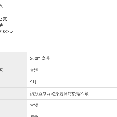
克
6公克
克
7.8公克
200ml毫升
家
台灣
9月
請放置陰涼乾燥處開封後需冷藏
常溫
應稅