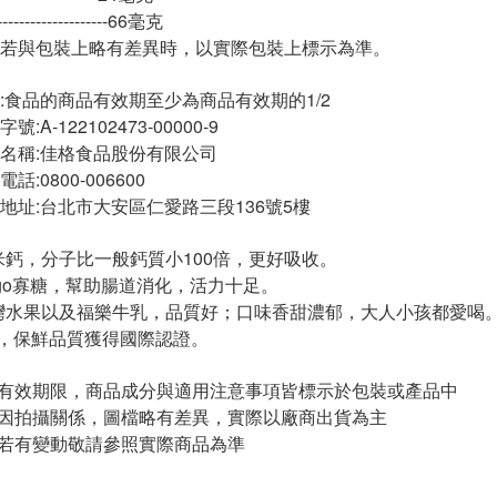
-----------------66毫克
若與包裝上略有差異時，以實際包裝上標示為準。
:食品的商品有效期至少為商品有效期的1/2
A-122102473-00000-9
名稱:佳格食品股份有限公司
:0800-006600
地址:台北市大安區仁愛路三段136號5樓
加微米鈣，分子比一般鈣質小100倍，更好吸收。
Oligo寡糖，幫助腸道消化，活力十足。
用台灣水果以及福樂牛乳，品質好；口味香甜濃郁，大人小孩都愛喝
G包裝，保鮮品質獲得國際認證。
與有效期限，商品成分與適用注意事項皆標示於包裝或產品中
頁因拍攝關係，圖檔略有差異，實際以廠商出貨為主
案若有變動敬請參照實際商品為準