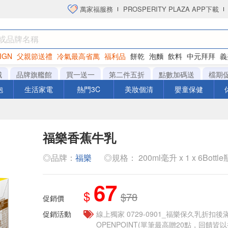
萬家福服務
PROSPERITY PLAZA APP下載
IGN
父親節送禮
冷氣最高省萬
福利品
餅乾
泡麵
飲料
中元拜拜
義
洋芋片
城
品牌旗艦館
買一送一
第二件五折
點數加碼送
檔期
泡
生活家電
熱門3C
美妝個清
嬰童保健
福樂香蕉牛乳
◎品牌：
福樂
◎規格： 200ml毫升 x 1 x 6Bottle
67
$
$78
促銷價
促銷活動
線上獨家 0729-0901_福樂保久乳折扣後滿
OPENPOINT(單筆最高贈20點，回饋