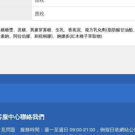
應稅
糖糖漿、蔗糖、異麥芽寡糖、生乳、香蕉泥、複方乳化劑(脂肪酸甘油酯、
素鈉、阿拉伯膠、刺梧桐膠)、婀娜多(紅木種子萃取物)
送
請小心！
送
客服中心
聯絡我們
請小心！
常見問題
服務時間：
週一至週日 09:00-21:00，例假日依網站