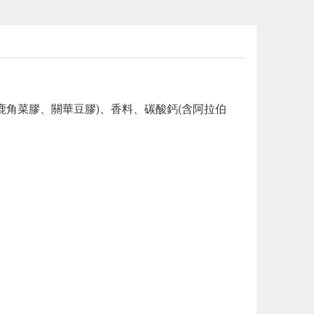
鹿角菜膠、關華豆膠)、香料、碳酸鈣(含阿拉伯