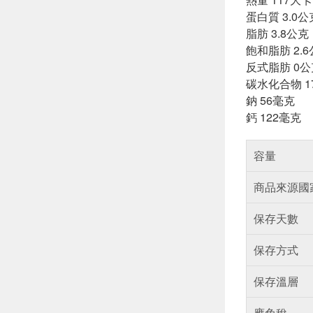
蛋白質 3.0公
脂肪 3.8公克
飽和脂肪 2.
反式脂肪 0公
碳水化合物 1
鈉 56毫克
鈣 122毫克
容量
商品來源國
保存天數
保存方式
保存溫層
應免稅