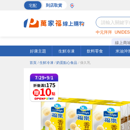
宅配
到店取貨
中元拜拜
UNIDES
巧克力
罐頭
海苔
線上商
好康主題
生鮮冷凍
飲料零食
米油沖
首頁
/ 生鮮冷凍
/ 奶蛋點心食品
/ 保久乳