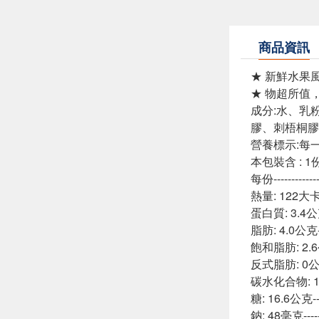
商品資訊
★ 新鮮水果風
★ 物超所值
成分:水、乳
膠、刺梧桐膠
營養標示:每一份
本包裝含 : 1
每份-----------
熱量: 122大卡---
蛋白質: 3.4公克--
脂肪: 4.0公克----
飽和脂肪: 2.6公克
反式脂肪: 0公克--
碳水化合物: 18.
糖: 16.6公克----
鈉: 48毫克------