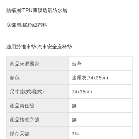
結構層:TPU薄膜透氣防水層
底部層:搖粒絨布料
適用於推車墊‧汽車安全座椅墊
商品來源國家
台灣
顏色
迷霧灰,74x35cm
尺寸(款式/樣式)
74x35cm
產品責任險
無
產品核准字號
無
保存天數
3年