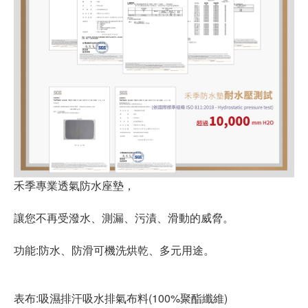
禾季專業透氣防水座墊，
讓您不再受潑水、測漏、污漬、滑動的威脅。
功能:防水、防滑可機洗烘乾、多元用途。
表布:吸濕排汗吸水排氣布料(100%聚酯纖維)