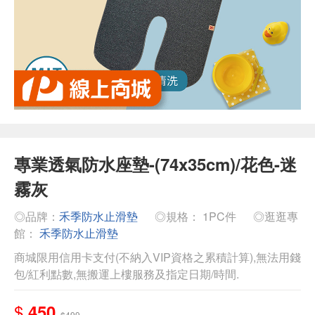
專業透氣防水座墊-(74x35cm)/花色-迷
霧灰
◎品牌：
禾季防水止滑墊
◎規格： 1PC件
◎逛逛專
館：
禾季防水止滑墊
商城限用信用卡支付(不納入VIP資格之累積計算),無法用錢
包/紅利點數,無搬運上樓服務及指定日期/時間.
$
450
$499