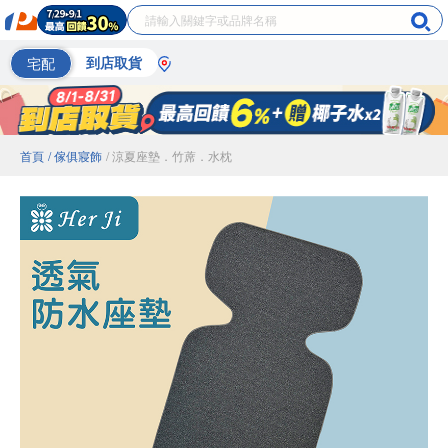
宅配
到店取貨
首頁
/ 傢俱寢飾
/ 涼夏座墊．竹蓆．水枕