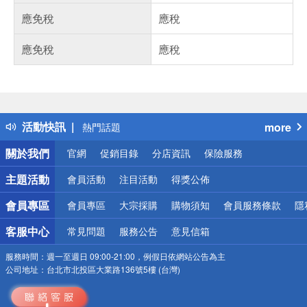
應免稅
應稅
應免稅
應稅
偏遠地區配送
詐騙網頁！請小心！
得獎公告
活動快訊
more
熱門話題
銀行優惠
關於我們
官網
促銷目錄
分店資訊
保險服務
偏遠地區配送
詐騙網頁！請小心！
主題活動
會員活動
注目活動
得獎公佈
會員專區
會員專區
大宗採購
購物須知
會員服務條款
隱
客服中心
常見問題
服務公告
意見信箱
服務時間：
週一至週日 09:00-21:00，例假日依網站公告為主
公司地址：
台北市北投區大業路136號5樓 (台灣)