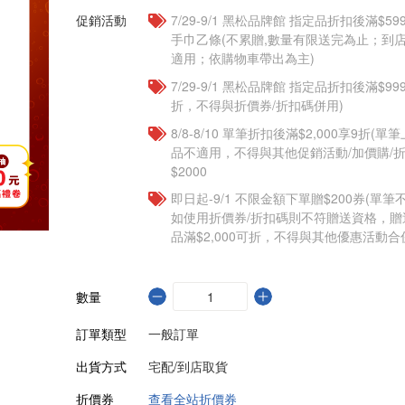
促銷活動
7/29-9/1 黑松品牌館 指定品折扣後滿$
手巾乙條(不累贈,數量有限送完為止；到
適用；依購物車帶出為主)
7/29-9/1 黑松品牌館 指定品折扣後滿$9
折，不得與折價券/折扣碼併用)
8/8-8/10 單筆折扣後滿$2,000享9折(單
品不適用，不得與其他促銷活動/加價購/折
$2000
即日起-9/1 不限金額下單贈$200券(單
如使用折價券/折扣碼則不符贈送資格，
品滿$2,000可折，不得與其他優惠活動合
數量
訂單類型
一般訂單
出貨方式
宅配/到店取貨
折價券
查看全站折價券