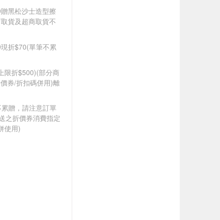
599贈黑松沙士造型擦
店取貨及超商取貨不
99現折$70(單筆不累
筆上限折$500)(部分商
價券/折扣碼併用)離
筆不累贈，請注意訂單
贈送之折價券消費指定
併使用)