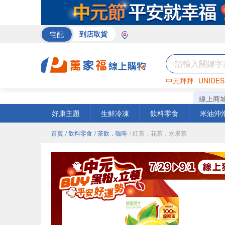
宅配
到店取貨
中元拜拜
UNIDES
米
巧克力
衛生紙
線上商
好康主題
生鮮冷凍
飲料零食
米油沖
首頁
/ 飲料零食
/ 茶飲．咖啡
/ 紅茶．花茶．水果茶