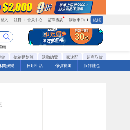
結帳
登入
註冊
會員中心
訂單查詢
購物車(0)
罐頭
促銷
整箱購划算
活動總覽
家速配
超商取貨
休閒娛樂
日用生活
傢俱寢飾
服飾鞋包
瓶