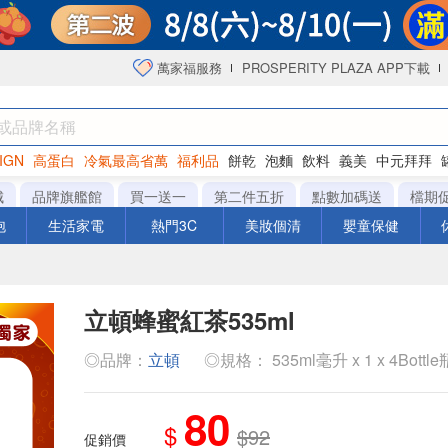
萬家福服務
PROSPERITY PLAZA APP下載
IGN
高蛋白
冷氣最高省萬
福利品
餅乾
泡麵
飲料
義美
中元拜拜
咖啡
城
品牌旗艦館
買一送一
第二件五折
點數加碼送
檔期
泡
生活家電
熱門3C
美妝個清
嬰童保健
立頓蜂蜜紅茶535ml
◎品牌：
立頓
◎規格： 535ml毫升 x 1 x 4Bottle
80
$
$92
促銷價