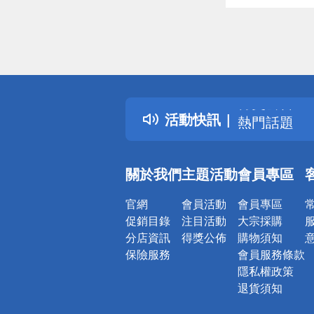
偏遠地區配
詐騙網頁！
得獎公告
活動快訊
熱門話題
銀行優惠
偏遠地區配
關於我們
主題活動
會員專區
詐騙網頁！
官網
會員活動
會員專區
促銷目錄
注目活動
大宗採購
分店資訊
得獎公佈
購物須知
保險服務
會員服務條款
隱私權政策
退貨須知