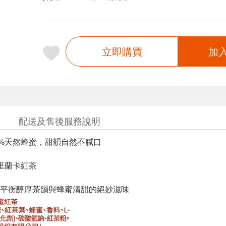
立即購買
加
配送及售後服務說明
0%天然蜂蜜，甜韻自然不膩口
斯里蘭卡紅茶
平衡醇厚茶韻與蜂蜜清甜的絕妙滋味