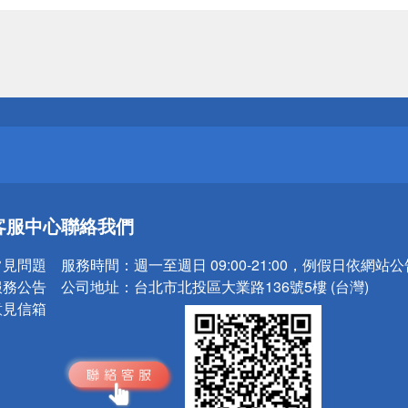
送
請小心！
送
客服中心
聯絡我們
請小心！
常見問題
服務時間：
週一至週日 09:00-21:00，例假日依網站
服務公告
公司地址：
台北市北投區大業路136號5樓 (台灣)
意見信箱