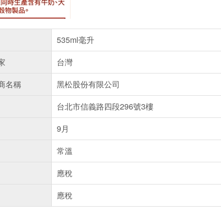
535ml毫升
家
台灣
商名稱
黑松股份有限公司
台北市信義路四段296號3樓
9月
常溫
應稅
應稅