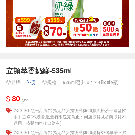
立頓萃香奶綠-535ml
◎品牌：
立頓
◎規格： 535ml毫升 x 1 x 4Bottle瓶
$
80
$88
7/29-9/1 黑松品牌館 指定品折扣後滿$599贈黑松沙士造型擦
手巾乙條(不累贈,數量有限送完為止；到店取貨及超商取貨不
適用；依購物車帶出為主)
7/29-9/1 黑松品牌館 指定品折扣後滿$999現折$70(單筆不累