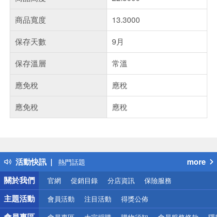
商品寬度
13.3000
保存天數
9月
保存溫層
常溫
應免稅
應稅
應免稅
應稅
偏遠地區配送
詐騙網頁！請小心！
得獎公告
活動快訊
more
熱門話題
銀行優惠
關於我們
官網
促銷目錄
分店資訊
保險服務
偏遠地區配送
詐騙網頁！請小心！
主題活動
會員活動
注目活動
得獎公佈
會員專區
會員專區
大宗採購
購物須知
會員服務條款
隱