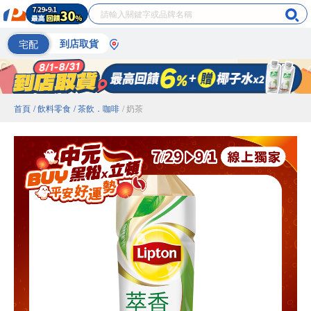
宅配
到店取貨
首頁
/ 飲料零食
/ 茶飲．咖啡
/ 奶茶