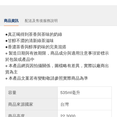
商品資訊
配送及售後服務說明
●真正喝得到茶香與茶味的奶綠
●甘醇不澀的清新綠茶滋味
●香濃茶香與醇厚奶味的完美混搭
※ 製造日期與有效期限，商品成分與適用注意事項皆標示
於包裝或產品中
※ 本產品網頁因拍攝關係，圖檔略有差異，實際以廠商出
貨為主
※ 本產品文案若有變動敬請參照實際商品為準
容量
535ml毫升
商品來源國家
台灣
商品高度
22.3000