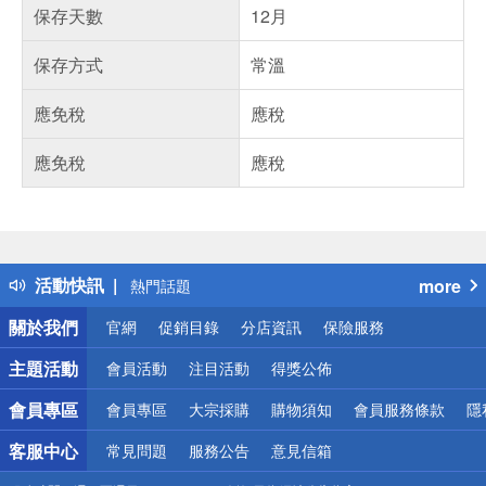
保存天數
12月
保存方式
常溫
應免稅
應稅
應免稅
應稅
偏遠地區配送
詐騙網頁！請小心！
得獎公告
活動快訊
more
熱門話題
銀行優惠
關於我們
官網
促銷目錄
分店資訊
保險服務
偏遠地區配送
詐騙網頁！請小心！
主題活動
會員活動
注目活動
得獎公佈
會員專區
會員專區
大宗採購
購物須知
會員服務條款
隱
客服中心
常見問題
服務公告
意見信箱