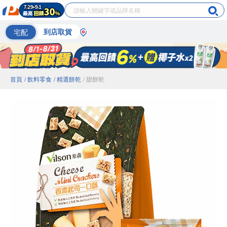
宅配
到店取貨
首頁
/ 飲料零食
/ 精選餅乾
/ 甜餅乾