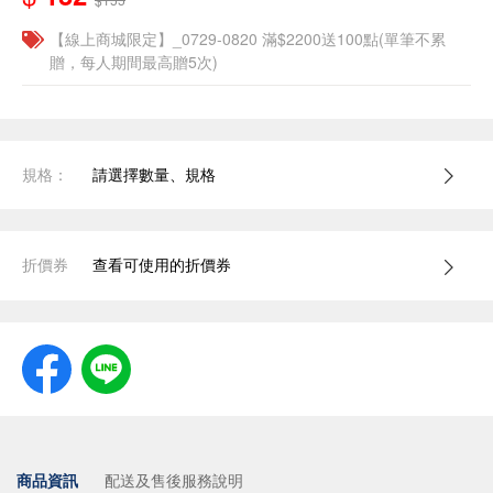
【線上商城限定】_0729-0820 滿$2200送100點(單筆不累
贈，每人期間最高贈5次)
規格：
請選擇數量、規格
折價券
查看可使用的折價券
商品資訊
配送及售後服務說明