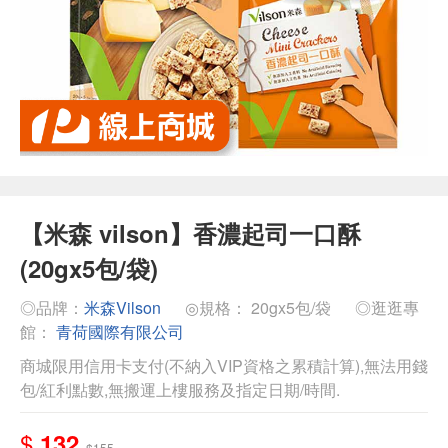
【米森 vilson】香濃起司一口酥
(20gx5包/袋)
◎品牌：
米森Vilson
◎規格： 20gx5包/袋
◎逛逛專
館：
青荷國際有限公司
商城限用信用卡支付(不納入VIP資格之累積計算),無法用錢
包/紅利點數,無搬運上樓服務及指定日期/時間.
$
132
$155