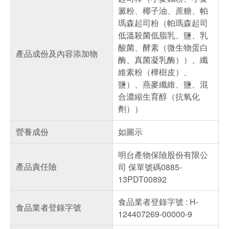
澱粉、椰子油、蔗糖、帕
瑪森起司粉（帕瑪森起司
低溫殺菌低脂乳、鹽、乳
酸菌、酵素（微生物蛋白
產品成份及內容添加物
酶、真菌凝乳酶））、纖
維素粉（樺樹皮）、
鹽）、燕麥纖維、鹽、混
合濃縮生育醇（抗氧化
劑））
營養成份
如圖示
明台產物保險股份有限公
產品責任險
司 保單號碼0885-
13PDT00892
食品業者登錄字號 : H-
食品業者登錄字號
124407269-00000-9