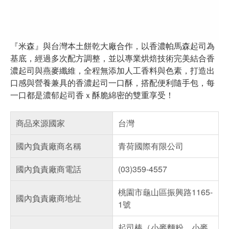
『米森』與台灣本土餅乾大廠合作，以香濃帕馬森起司為
基底，經過多次配方調整，並以專業烘焙技術完美結合香
濃起司與燕麥纖維，全程無添加人工香料與色素，打造出
口感與營養兼具的香濃起司一口酥，搭配便利隨手包，每
一口都是濃郁起司香ｘ酥脆綿密的雙重享受！
商品來源國家
台灣
國內負責廠商名稱
青荷國際有限公司
國內負責廠商電話
(03)359-4557
桃園市龜山區振興路1165-
國內負責廠商地址
1號
起司棒（小麥麵粉、小麥