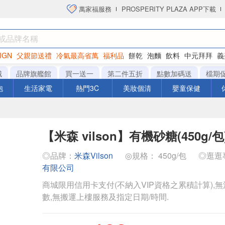
萬家福服務
PROSPERITY PLAZA APP下載
IGN
父親節送禮
冷氣最高省萬
福利品
餅乾
泡麵
飲料
中元拜拜
義
衛生紙
城
品牌旗艦館
買一送一
第二件五折
點數加碼送
檔期
泡
生活家電
熱門3C
美妝個清
嬰童保健
【米森 vilson】有機砂糖(450g/包
◎品牌：
米森Vilson
◎規格： 450g/包
◎逛逛
有限公司
商城限用信用卡支付(不納入VIP資格之累積計算),無
數,無搬運上樓服務及指定日期/時間.