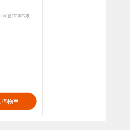
送100點(單筆不累
入購物車