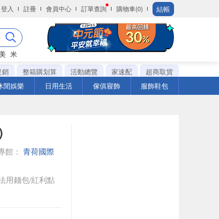
結帳
登入
註冊
會員中心
訂單查詢
購物車(0)
美
米
促銷
整箱購划算
活動總覽
家速配
超商取貨
休閒娛樂
日用生活
傢俱寢飾
服飾鞋包
)
專館：
青荷國際
法用錢包/紅利點