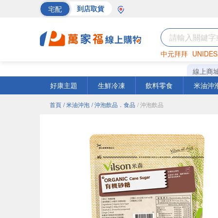
宅配
到店取貨
中元拜拜
UNIDES
海苔
巧克力
罐頭
線上商
好康主題
生鮮冷凍
飲料零食
米油沖
首頁
/ 米油沖泡
/ 沖泡飲品．食品
/ 沖泡飲品