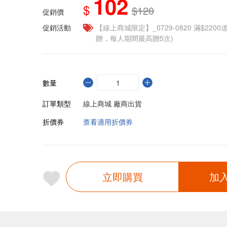
102
$
$120
促銷價
促銷活動
【線上商城限定】_0729-0820 滿$2200
贈，每人期間最高贈5次)
數量
訂單類型
線上商城 廠商出貨
折價券
查看適用折價券
立即購買
加